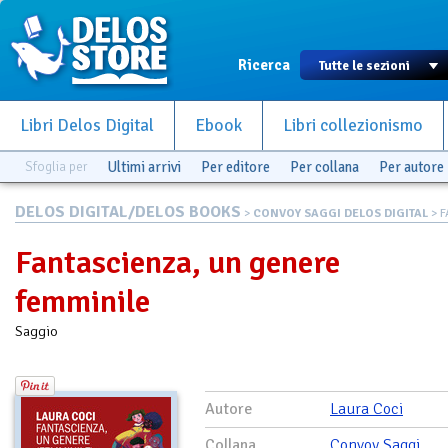
Ricerca
Libri Delos Digital
Ebook
Libri collezionismo
Sfoglia per
Ultimi arrivi
Per editore
Per collana
Per autore
DELOS DIGITAL/DELOS BOOKS
>
CONVOY SAGGI DELOS DIGITAL
> F
Fantascienza, un genere
femminile
Saggio
Autore
Laura Coci
Collana
Convoy Saggi