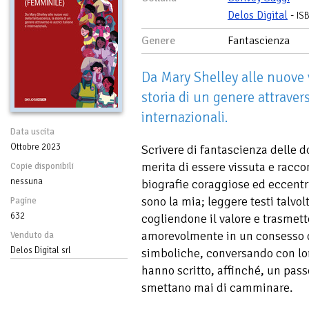
Delos Digital
-
IS
Genere
Fantascienza
Da Mary Shelley alle nuove v
storia di un genere attravers
internazionali.
Data uscita
Ottobre 2023
Scrivere di fantascienza delle 
merita di essere vissuta e racco
Copie disponibili
nessuna
biografie coraggiose ed eccentr
sono la mia; leggere testi talvol
Pagine
632
cogliendone il valore e trasmet
amorevolmente in un consesso 
Venduto da
Delos Digital srl
simboliche, conversando con lor
hanno scritto, affinché, un pass
smettano mai di camminare.