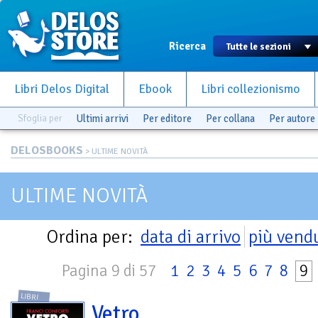
Ricerca
Libri Delos Digital
Ebook
Libri collezionismo
Sfoglia per
Ultimi arrivi
Per editore
Per collana
Per autore
DELOSBOOKS
> ULTIME NOVITÀ
ULTIME NOVITÀ
Ordina per:
data di arrivo
più vend
Pagina 9 di 57
1
2
3
4
5
6
7
8
9
LIBRI
Vetro