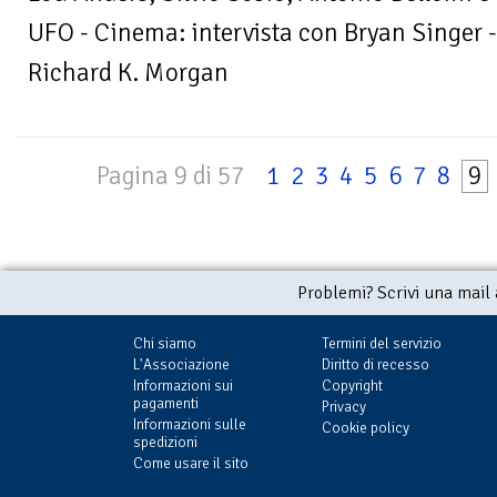
UFO - Cinema: intervista con Bryan Singer - 
Richard K. Morgan
Pagina 9 di 57
1
2
3
4
5
6
7
8
9
Problemi? Scrivi una mail
Chi siamo
Termini del servizio
L'Associazione
Diritto di recesso
Informazioni sui
Copyright
pagamenti
Privacy
Informazioni sulle
Cookie policy
spedizioni
Come usare il sito