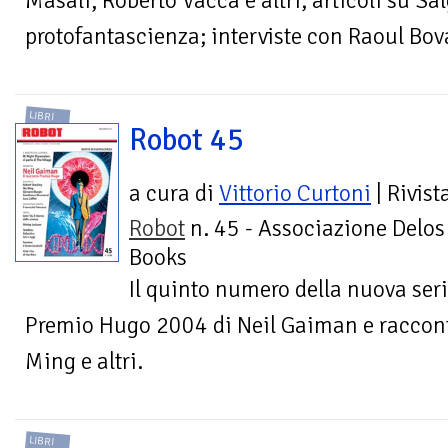
Masali, Roberto Vacca e altri; articoli su Sa
protofantascienza; interviste con Raoul B
LIBRI
Robot 45
a cura di
Vittorio Curtoni
| Rivist
Robot
n. 45 - Associazione Delos
Books
Il quinto numero della nuova seri
Premio Hugo 2004 di Neil Gaiman e raccont
Ming e altri.
LIBRI