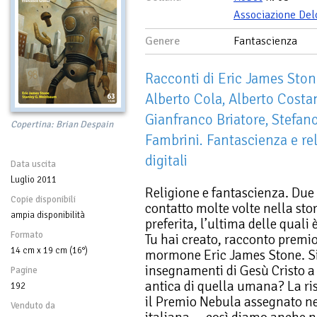
Associazione Del
Genere
Fantascienza
Racconti di Eric James Sto
Alberto Cola, Alberto Costa
Gianfranco Briatore, Stefan
Copertina: Brian Despain
Fambrini. Fantascienza e re
digitali
Data uscita
Luglio 2011
Religione e fantascienza. Due
Copie disponibili
contatto molte volte nella stor
ampia disponibilità
preferita, l’ultima delle quali 
Formato
Tu hai creato, racconto premio
14 cm x 19 cm (16°)
mormone Eric James Stone. Si
insegnamenti di Gesù Cristo a
Pagine
antica di quella umana? La ris
192
il Premio Nebula assegnato ne
Venduto da