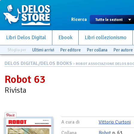
Ricerca
Libri Delos Digital
Ebook
Libri collezionismo
Sfoglia per
Ultimi arrivi
Per editore
Per collana
Per autore
DELOS DIGITAL/DELOS BOOKS
>
ROBOT ASSOCIAZIONE DELOS BO
Robot 63
Rivista
A cura di
Vittorio Curtoni
Collana
Robot
n. 63