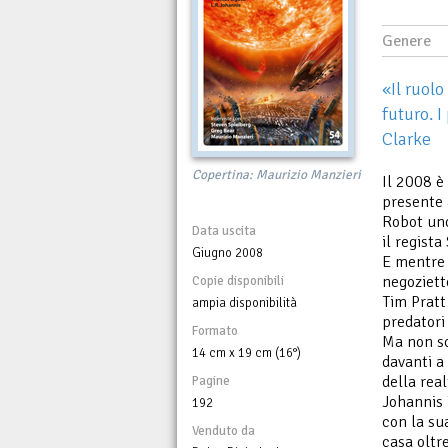
Genere
«Il ruolo
futuro. I
Clarke
Copertina: Maurizio Manzieri
Il 2008 è
presente 
Robot uno
Data uscita
il regist
Giugno 2008
E mentre i
negoziett
Copie disponibili
Tim Pratt
ampia disponibilità
predatori
Formato
Ma non sol
14 cm x 19 cm (16°)
davanti a 
della real
Pagine
Johannis 
192
con la su
Venduto da
casa oltr