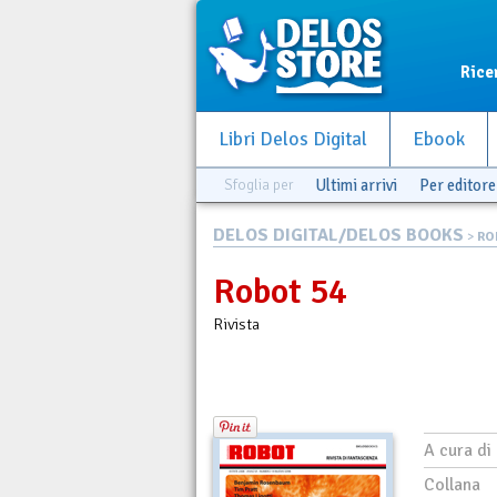
Rice
Libri Delos Digital
Ebook
Sfoglia per
Ultimi arrivi
Per editore
DELOS DIGITAL/DELOS BOOKS
>
RO
Robot 54
Rivista
A cura di
Collana