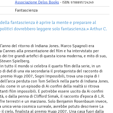
Associazione Delos Books
-
ISBN: 9788895724249
Fantascienza
 della fantascienza è aprire la mente e preparare al
 politici dovrebbero leggere solo fantascienza.» Arthur C.
 l’anno del ritorno di Indiana Jones. Marco Spagnoli era
a Cannes alla presentazione del film e ha intervistato per
 dei tre grandi artefici di questa icona moderna, e mito di suo,
a Steven Spielberg.
n tutto il mondo si celebra il quarto film della serie, in un
o di dvd di una via secondaria il protagonista del racconto di
 premio Hugo 2007, Sogni Impossibili, trova una copia di I
 dell’arca perduta con Tom Selleck nella parte di Indiana Jones.
o: come in un episodio di Ai confini della realtà si ritrova
tanti film impossibili. E potrebbe essere uscito da Ai confini
tà, o dalla penna di Clifford Simak, il racconto d’epoca di L.R.
Tre terrestri e un marziano. Solo Benjamin Rosenbaum invece,
a unica vena cosmica surreale, avrebbe potuto descrivere La
e il cielo, finalista al premio Hugo 2007. Una casa fuori dalla