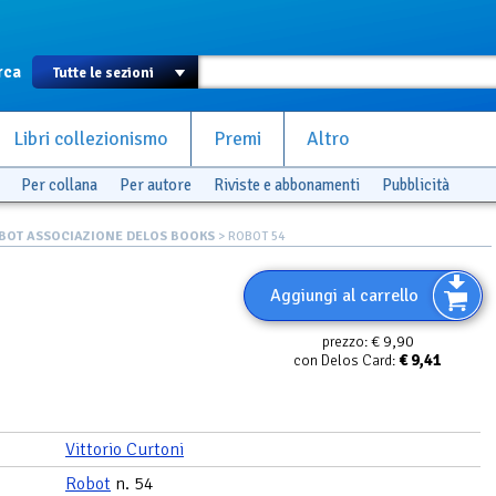
rca
Libri collezionismo
Premi
Altro
Per collana
Per autore
Riviste e abbonamenti
Pubblicità
BOT ASSOCIAZIONE DELOS BOOKS
> ROBOT 54
Aggiungi al carrello
€ 9,90
prezzo:
€
9,41
con Delos Card:
Vittorio Curtoni
Robot
n. 54