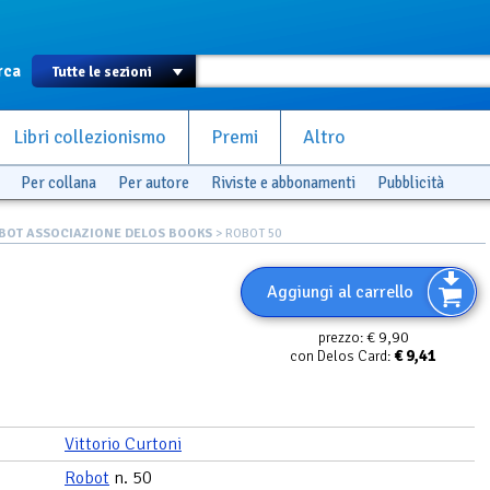
rca
Libri collezionismo
Premi
Altro
Per collana
Per autore
Riviste e abbonamenti
Pubblicità
BOT ASSOCIAZIONE DELOS BOOKS
> ROBOT 50
Aggiungi al carrello
€ 9,90
prezzo:
€
9,41
con Delos Card:
Vittorio Curtoni
Robot
n. 50