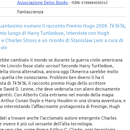
Associazione Delos Books
-
ISBN: 9788889096543
Fantascienza
quantesimo numero il racconto Premio Hugo 2006
Tk'tk'tk
,
nto lungo di Harry Turtledove, interviste con Hugh
e Charles Stross e un ricordo di Stanislaw Lem a cura di
uvin
bbe cambiato il mondo se durante la guerra civile americana
ente Lincoln fosse stato ucciso? Secondo Harry Turtledove,
ella storia alternativa, ancora oggi l’America sarebbe molto
a quella che conosciamo. Problemi ben diversi li ha il
sta di
Tk’tk’tk
, il racconto premio Hugo dello scrittore
ne David D. Levine, che deve vedersela con alieni decisamente
entili. Con Alberto Cola entriamo nel mondo della magia
Arthur Conan Doyle e Harry Houdini in una strana avventura, e
mo intervistando l’affascinante protagonista di Prestige, Hugh
ati a trovare anche l’acclamato autore emergente Charles
e invece è più sul versante dell’alta tecnologia.
e vero che, come diceva Arthur C. Clarke, ogni tecnologia