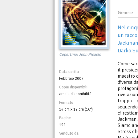
Genere
Nel cin
un racco
Jackman 
Darko S
Copertina: John Picacio
Come sare
il presid
Data uscita
maestro d
Febbraio 2007
diversa d
Copie disponibili
protagoni
ampia disponibilità
rivelazio
troppo… g
Formato
seguendo 
14 cm x 19 cm (16°)
ci restia
Pagine
Jackman.
192
Siamo and
Stross ch
Venduto da
Ma è anch