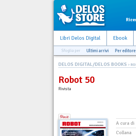
Rice
Libri Delos Digital
Ebook
Sfoglia per
Ultimi arrivi
Per editore
DELOS DIGITAL/DELOS BOOKS
>
RO
Robot 50
Rivista
A cura di
Collana