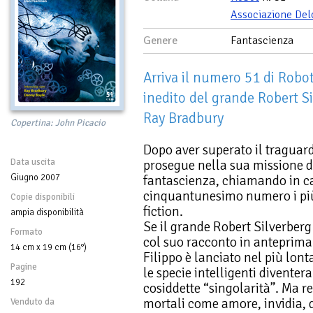
Associazione Del
Genere
Fantascienza
Arriva il numero 51 di Robo
inedito del grande Robert Si
Ray Bradbury
Copertina: John Picacio
Dopo aver superato il traguar
Data uscita
prosegue nella sua missione d
Giugno 2007
fantascienza, chiamando in c
cinquantunesimo numero i più
Copie disponibili
fiction.
ampia disponibilità
Se il grande Robert Silverberg
Formato
col suo racconto in anteprima
14 cm x 19 cm (16°)
Filippo è lanciato nel più lo
Pagine
le specie intelligenti diventer
192
cosiddette “singolarità”. Ma r
mortali come amore, invidia, 
Venduto da