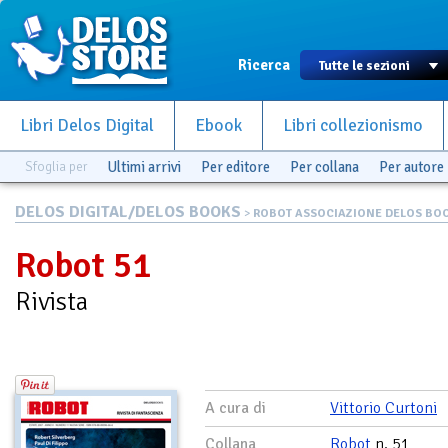
Ricerca
Libri Delos Digital
Ebook
Libri collezionismo
Sfoglia per
Ultimi arrivi
Per editore
Per collana
Per autore
DELOS DIGITAL/DELOS BOOKS
>
ROBOT ASSOCIAZIONE DELOS BO
Robot 51
Rivista
A cura di
Vittorio Curtoni
Collana
Robot
n. 51