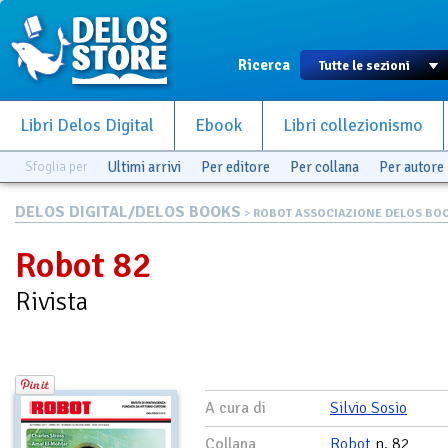
Ricerca
Libri Delos Digital
Ebook
Libri collezionismo
Sfoglia per
Ultimi arrivi
Per editore
Per collana
Per autore
DELOS DIGITAL/DELOS BOOKS
>
ROBOT ASSOCIAZIONE DELOS BO
Robot 82
Rivista
A cura di
Silvio Sosio
Collana
Robot
n. 82