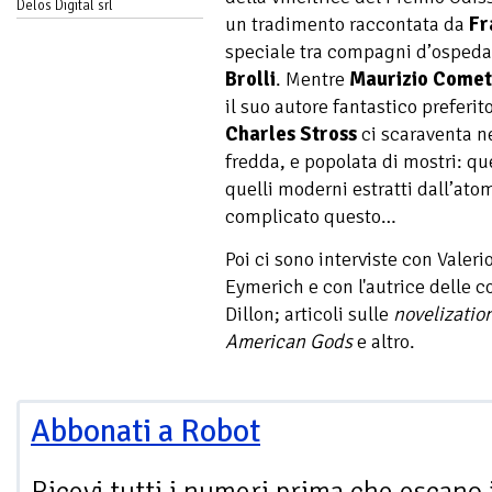
Delos Digital srl
un tradimento raccontata da
Fr
speciale tra compagni d’ospeda
Brolli
. Mentre
Maurizio Comet
il suo autore fantastico preferit
Charles Stross
ci scaraventa n
fredda, e popolata di mostri: quel
quelli moderni estratti dall’ato
complicato questo…
Poi ci sono interviste con Valerio
Eymerich e con l'autrice delle c
Dillon; articoli sulle
novelizatio
American Gods
e altro.
Abbonati a Robot
Ricevi tutti i numeri prima che escano 