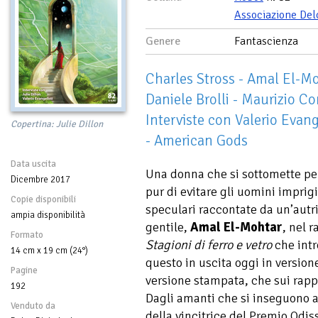
Associazione Del
Genere
Fantascienza
Charles Stross - Amal El-Moh
Daniele Brolli - Maurizio Co
Interviste con Valerio Evange
Copertina: Julie Dillon
- American Gods
Data uscita
Una donna che si sottomette pe
Dicembre 2017
pur di evitare gli uomini imprig
Copie disponibili
speculari raccontate da un’autric
ampia disponibilità
gentile,
Amal El-Mohtar
, nel 
Formato
Stagioni di ferro e vetro
che intr
14 cm x 19 cm (24°)
questo in uscita oggi in version
Pagine
versione stampata, che sui rappo
192
Dagli amanti che si inseguono at
Venduto da
della vincitrice del Premio Odi