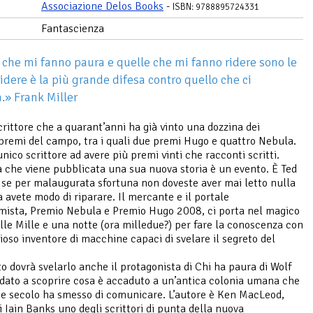
Associazione Delos Books
-
ISBN: 9788895724331
Fantascienza
 che mi fanno paura e quelle che mi fanno ridere sono le
Ridere è la più grande difesa contro quello che ci
.» Frank Miller
crittore che a quarant’anni ha già vinto una dozzina dei
premi del campo, tra i quali due premi Hugo e quattro Nebula.
unico scrittore ad avere più premi vinti che racconti scritti.
a che viene pubblicata una sua nuova storia è un evento. È Ted
 se per malaugurata sfortuna non doveste aver mai letto nulla
a avete modo di riparare. Il mercante e il portale
imista, Premio Nebula e Premio Hugo 2008, ci porta nel magico
le Mille e una notte (ora milledue?) per fare la conoscenza con
ioso inventore di macchine capaci di svelare il segreto del
o dovrà svelarlo anche il protagonista di Chi ha paura di Wolf
ato a scoprire cosa è accaduto a un’antica colonia umana che
e secolo ha smesso di comunicare. L’autore è Ken MacLeod,
i Iain Banks uno degli scrittori di punta della nuova