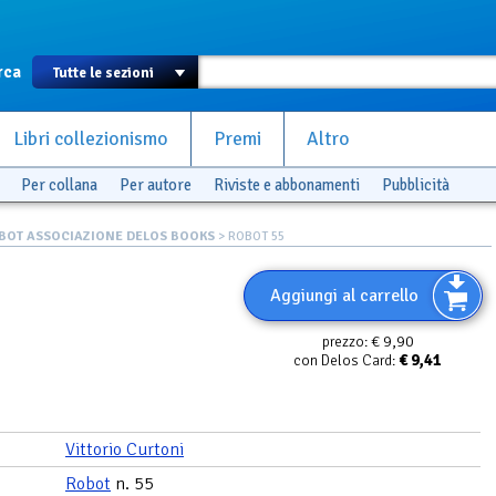
rca
Libri collezionismo
Premi
Altro
Per collana
Per autore
Riviste e abbonamenti
Pubblicità
BOT ASSOCIAZIONE DELOS BOOKS
> ROBOT 55
Aggiungi al carrello
€ 9,90
prezzo:
€
9,41
con Delos Card:
Vittorio Curtoni
Robot
n. 55