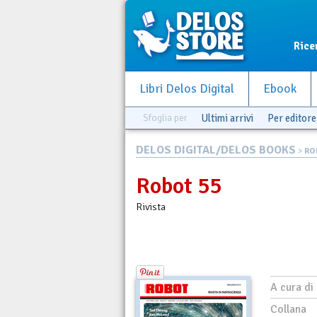
Rice
Libri Delos Digital
Ebook
Sfoglia per
Ultimi arrivi
Per editore
DELOS DIGITAL/DELOS BOOKS
>
RO
Robot 55
Rivista
A cura di
Collana