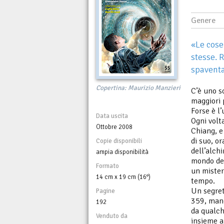
Genere
«Le cose
stesse. 
spaventa
Copertina: Maurizio Manzieri
C’è uno s
maggiori 
Forse è l’
Data uscita
Ogni volt
Ottobre 2008
Chiang, e
di suo, or
Copie disponibili
dell’alch
ampia disponibilità
mondo del
Formato
un mister
14 cm x 19 cm (16°)
tempo.
Un segret
Pagine
359, mand
192
da qualch
Venduto da
insieme a