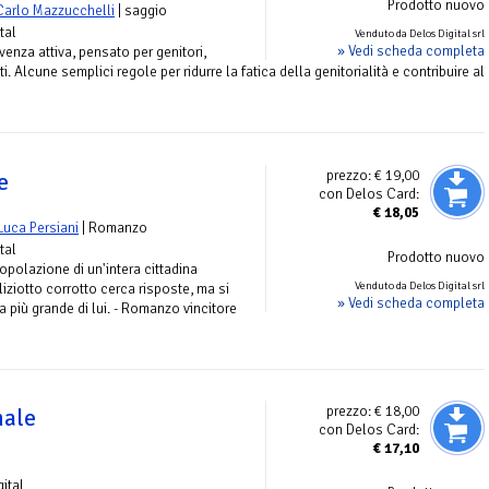
Prodotto nuovo
Carlo Mazzucchelli
| saggio
tal
Venduto da Delos Digital srl
» Vedi scheda completa
venza attiva, pensato per genitori,
. Alcune semplici regole per ridurre la fatica della genitorialità e contribuire al
prezzo:
€ 19,00
e
con Delos Card:
€
18,05
Luca Persiani
| Romanzo
tal
Prodotto nuovo
popolazione di un'intera cittadina
Venduto da Delos Digital srl
liziotto corrotto cerca risposte, ma si
» Vedi scheda completa
a più grande di lui. - Romanzo vincitore
prezzo:
€ 18,00
male
con Delos Card:
€
17,10
gital