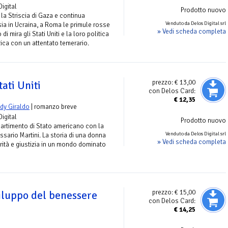
Digital
Prodotto nuovo
la Striscia di Gaza e continua
Venduto da Delos Digital srl
ia in Ucraina, a Roma le primule rosse
» Vedi scheda completa
i mira gli Stati Uniti e la loro politica
ca con un attentato temerario.
prezzo:
€ 13,00
tati Uniti
con Delos Card:
€
12,35
dy Giraldo
| romanzo breve
Digital
Prodotto nuovo
ipartimento di Stato americano con la
Venduto da Delos Digital srl
sario Martini. La storia di una donna
» Vedi scheda completa
rità e giustizia in un mondo dominato
prezzo:
€ 15,00
viluppo del benessere
con Delos Card:
€
14,25