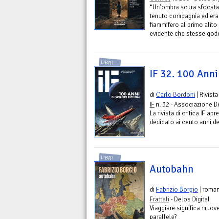
“Un’ombra scura sfocata 
tenuto compagnia ed era
fiammifero al primo alito
evidente che stesse gode
LIBRI
IF 32. 100 Anni 
di
Carlo Bordoni
| Rivista
IF
n. 32 - Associazione 
La rivista di critica IF a
dedicato ai cento anni de
LIBRI
Autobahn
di
Fabrizio Borgio
| roma
Frattali
- Delos Digital
Viaggiare significa muove
parallele?