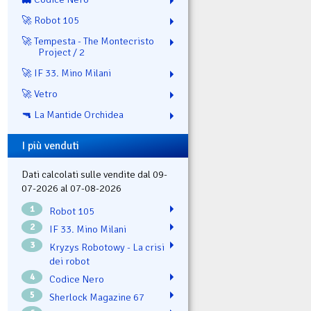
🚀 Robot 105
🚀 Tempesta - The Montecristo
Project / 2
🚀 IF 33. Mino Milani
🚀 Vetro
🔫 La Mantide Orchidea
I più venduti
Dati calcolati sulle vendite dal 09-
07-2026 al 07-08-2026
1
Robot 105
2
IF 33. Mino Milani
3
Kryzys Robotowy - La crisi
dei robot
4
Codice Nero
5
Sherlock Magazine 67