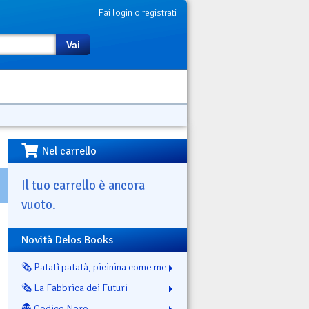
Fai login o registrati
Vai
Nel carrello
Il tuo carrello è ancora
vuoto.
Novità Delos Books
🗞️ Patatì patatà, picinina come me
🗞️ La Fabbrica dei Futuri
👻 Codice Nero