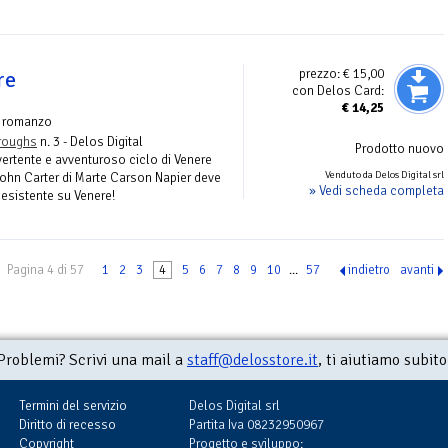
prezzo:
€ 15,00
re
con Delos Card:
€
14,25
 romanzo
rroughs
n. 3 - Delos Digital
Prodotto nuovo
vertente e avventuroso ciclo di Venere
Venduto da Delos Digital srl
John Carter di Marte Carson Napier deve
» Vedi scheda completa
 esistente su Venere!
Pagina 4 di 57
1
2
3
4
5
6
7
8
9
10
...
57
indietro
avanti
Problemi? Scrivi una mail a
staff@delosstore.it
, ti aiutiamo subito
Termini del servizio
Delos Digital srl
Diritto di recesso
Partita Iva 08232950967
Copyright
Progetto e sviluppo: