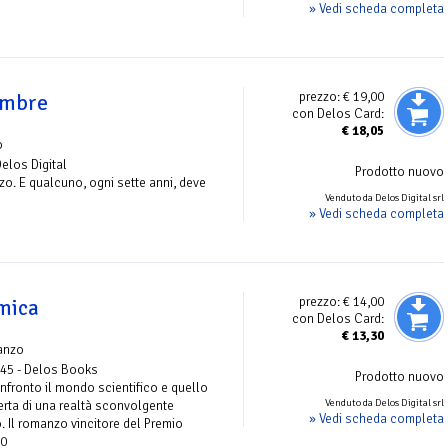
» Vedi scheda completa
prezzo:
€ 19,00
 ombre
con Delos Card:
€
18,05
o
Delos Digital
Prodotto nuovo
zzo. E qualcuno, ogni sette anni, deve
Venduto da Delos Digital srl
» Vedi scheda completa
prezzo:
€ 14,00
mica
con Delos Card:
€
13,30
anzo
 45 - Delos Books
Prodotto nuovo
onfronto il mondo scientifico e quello
Venduto da Delos Digital srl
erta di una realtà sconvolgente
» Vedi scheda completa
Il romanzo vincitore del Premio
10