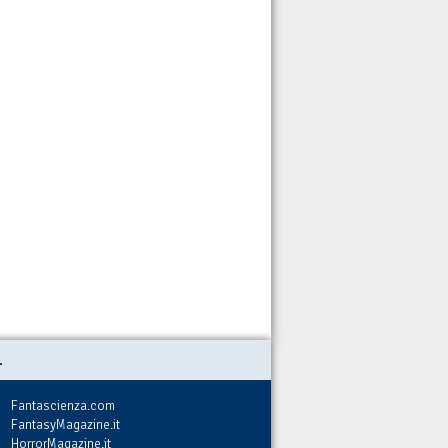
.
Fantascienza.com
FantasyMagazine.it
HorrorMagazine.it