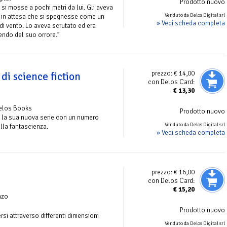
Prodotto nuovo
si mosse a pochi metri da lui. Gli aveva
Venduto da Delos Digital srl
 in attesa che si spegnesse come un
» Vedi scheda completa
 di vento. Lo aveva scrutato ed era
ndo del suo orrore.”
prezzo:
€ 14,00
di science fiction
con Delos Card:
€
13,30
Delos Books
Prodotto nuovo
pre la sua nuova serie con un numero
Venduto da Delos Digital srl
lla fantascienza.
» Vedi scheda completa
prezzo:
€ 16,00
con Delos Card:
€
15,20
nzo
Prodotto nuovo
rsi attraverso differenti dimensioni
Venduto da Delos Digital srl