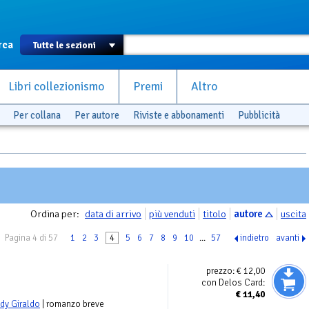
rca
Libri collezionismo
Premi
Altro
Per collana
Per autore
Riviste e abbonamenti
Pubblicità
Ordina per:
data di arrivo
più venduti
titolo
autore
uscita
Pagina 4 di 57
1
2
3
4
5
6
7
8
9
10
...
57
indietro
avanti
prezzo:
€ 12,00
con Delos Card:
€
11,40
dy Giraldo
| romanzo breve