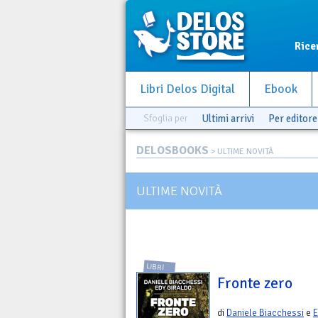
Rice
Libri Delos Digital
Ebook
Sfoglia per
Ultimi arrivi
Per editore
DELOSBOOKS
> ULTIME NOVITÀ
ULTIME NOVITÀ
LIBRI
Fronte zero
di
Daniele Biacchessi
e
E