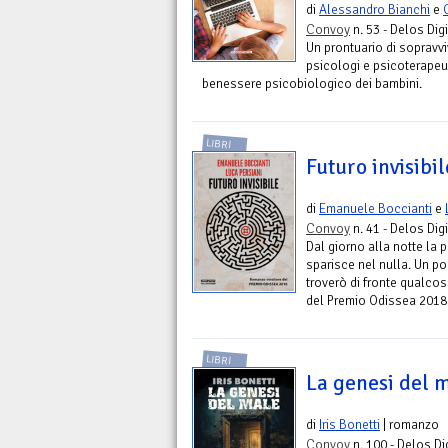
di
Alessandro Bianchi
e
Convoy
n. 53 - Delos Digi
Un prontuario di sopravvi
psicologi e psicoterapeuti
benessere psicobiologico dei bambini.
LIBRI
Futuro invisibil
di
Emanuele Boccianti
e
Convoy
n. 41 - Delos Digi
Dal giorno alla notte la 
sparisce nel nulla. Un po
troverò di fronte qualcos
del Premio Odissea 2018
LIBRI
La genesi del 
di
Iris Bonetti
| romanzo
Convoy
n. 100 - Delos Di