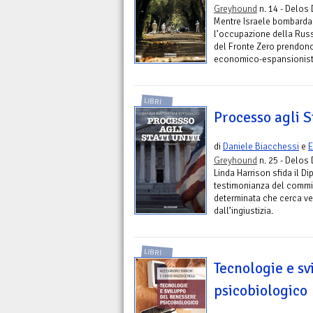
Greyhound
n. 14 - Delos 
Mentre Israele bombarda 
l’occupazione della Russ
del Fronte Zero prendono d
economico-espansionisti
LIBRI
Processo agli S
di
Daniele Biacchessi
e
E
Greyhound
n. 25 - Delos 
Linda Harrison sfida il D
testimonianza del commis
determinata che cerca ve
dall’ingiustizia.
LIBRI
Tecnologie e s
psicobiologico