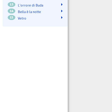
13
L'orrore di Buda
14
Bella è la notte
15
Vetro