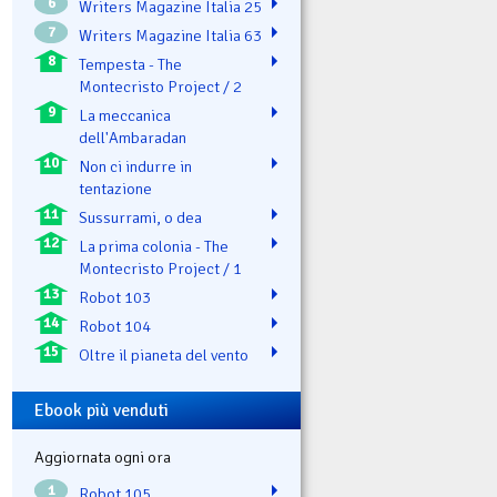
6
Writers Magazine Italia 25
7
Writers Magazine Italia 63
8
Tempesta - The
Montecristo Project / 2
9
La meccanica
dell'Ambaradan
10
Non ci indurre in
tentazione
11
Sussurrami, o dea
12
La prima colonia - The
Montecristo Project / 1
13
Robot 103
14
Robot 104
15
Oltre il pianeta del vento
Ebook più venduti
Aggiornata ogni ora
1
Robot 105