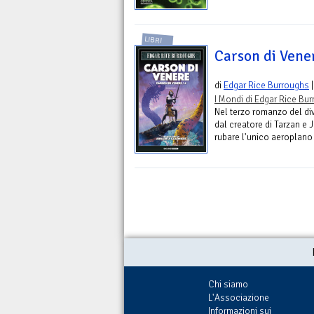
LIBRI
Carson di Vene
di
Edgar Rice Burroughs
|
I Mondi di Edgar Rice Bu
Nel terzo romanzo del di
dal creatore di Tarzan e 
rubare l'unico aeroplano
Chi siamo
L'Associazione
Informazioni sui