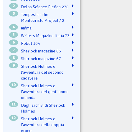
2
Delos Science Fiction 278
3
Tempesta - The
Montecristo Project / 2
4
ənima
5
Writers Magazine Italia 73
6
Robot 104
7
Sherlock magazine 66
8
Sherlock magazine 67
9
Sherlock Holmes e
l'avventura del secondo
cadavere
10
Sherlock Holmes e
l’avventura del gentiluomo
omicida
11
Dagli archivi di Sherlock
Holmes
12
Sherlock Holmes e
l’avventura della doppia
croce