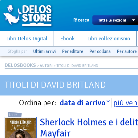
Ricerca
Libri Delos Digital
Ebook
Libri collezionismo
Sfoglia per
Ultimi arrivi
Per editore
Per collana
Per autore
DELOSBOOKS
>
AUTORI
> TITOLI DI DAVID BRITLAND
TITOLI DI DAVID BRITLAND
Ordina per:
data di arrivo
più ven
LIBRI
Sherlock Holmes e i delit
Mayfair