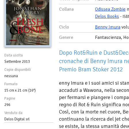
Collana
Odissea Zombie
n
Delos Books
-
ISB
Ciclo
Benny Imura
vol
Genere
Fantascienza, Ho
Dopo Rot&Ruin e Dust&Decay,
Data uscita
cronache di Benny Imura nel
Settembre 2013
Premio Bram Stoker 2012
Copie disponibili
nessuna
enny Imura e i suoi amici si sta
Formato
accaduti a Wawona, nella seco
15 cm x 21 cm (16°)
per fermarsi e piangere i compa
Pagine
regno di Rot & Ruin significa n
296
Così, con la morte nel cuore, Be
Venduto da
continuano la ricerca del jet che
Delos Digital srl
se esiste, la stessa umanità de