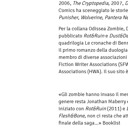
2006,
The Cryptopedia
, 2007,
D
Comics ha sceneggiato le storie
Punisher
,
Wolverine
,
Pantera N
Per la collana Odissea Zombie, 
pubblicato
Rot&Ruin
e
Dust&De
quadrilogia Le cronache di Ben
il primo romanzo della duologi
membro di diverse associazioni di
Fiction Writer Associations (SFW
Associations (HWA). Il suo sit
«Gli zombie hanno invaso il mer
genere resta Jonathan Maberry 
iniziato con
Rot&Ruin
(2011) e
Flesh&Bone
, non ci resta che a
finale della saga…» Booklist