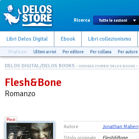
Ricerca
Libri Delos Digital
Ebook
Libri collezionismo
Sfoglia per
Ultimi arrivi
Per editore
Per collana
Per autore
DELOS DIGITAL/DELOS BOOKS
>
ODISSEA ZOMBIE DELOS BOOKS
>
Flesh&Bone
Romanzo
Autore
Jonathan Maberr
Titolo originale
Flesh&Bone