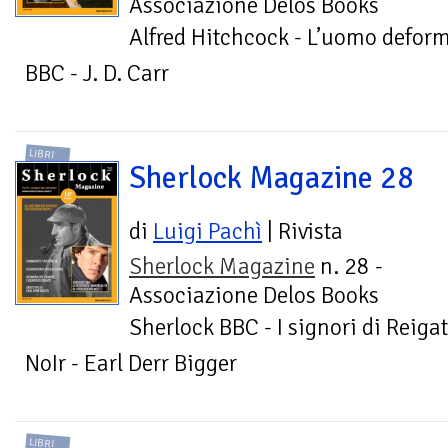
Associazione Delos Books
Alfred Hitchcock - L’uomo defor
BBC - J. D. Carr
LIBRI
Sherlock Magazine 28
di
Luigi Pachì
| Rivista
Sherlock Magazine
n. 28 -
Associazione Delos Books
Sherlock BBC - I signori di Reig
NoIr - Earl Derr Bigger
LIBRI