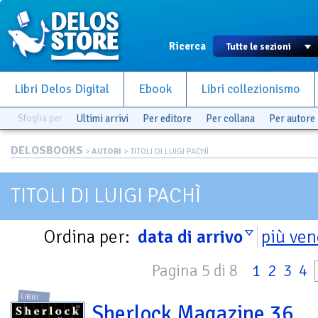
Ricerca
Libri Delos Digital
Ebook
Libri collezionismo
Sfoglia per
Ultimi arrivi
Per editore
Per collana
Per autore
DELOSBOOKS
>
AUTORI
> TITOLI DI LUIGI PACHÌ
TITOLI DI LUIGI PACHÌ
Ordina per:
data di arrivo
più ven
Pagina 5 di 8
1
2
3
4
LIBRI
Sherlock Magazine 36