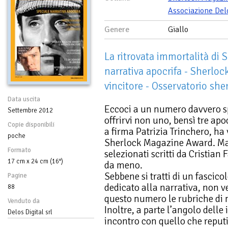
Associazione Del
Genere
Giallo
La ritrovata immortalità di
narrativa apocrifa - Sherlo
vincitore - Osservatorio she
Data uscita
Eccoci a un numero davvero s
Settembre 2012
offrirvi non uno, bensì tre apo
Copie disponibili
a firma Patrizia Trinchero, ha 
poche
Sherlock Magazine Award. Ma a
Formato
selezionati scritti da Cristia
17 cm x 24 cm (16°)
da meno.
Sebbene si tratti di un fascic
Pagine
dedicato alla narrativa, non 
88
questo numero le rubriche di no
Venduto da
Inoltre, a parte l’angolo delle
Delos Digital srl
incontro con quello che reput