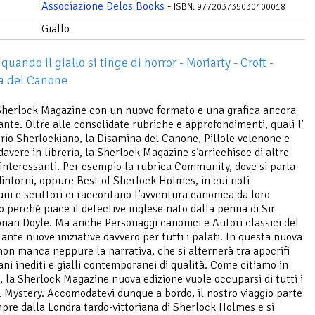
Associazione Delos Books
-
ISBN: 977203735030400018
Giallo
uando il giallo si tinge di horror - Moriarty - Croft -
a del Canone
Sherlock Magazine con un nuovo formato e una grafica ancora
gante. Oltre alle consolidate rubriche e approfondimenti, quali l’
rio Sherlockiano, la Disamina del Canone, Pillole velenone e
davere in libreria, la Sherlock Magazine s’arricchisce di altre
e interessanti. Per esempio la rubrica Community, dove si parla
dintorni, oppure Best of Sherlock Holmes, in cui noti
ani e scrittori ci raccontano l’avventura canonica da loro
o perché piace il detective inglese nato dalla penna di Sir
nan Doyle. Ma anche Personaggi canonici e Autori classici del
Tante nuove iniziative davvero per tutti i palati. In questa nuova
non manca neppure la narrativa, che si alternerà tra apocrifi
ani inediti e gialli contemporanei di qualità. Come citiamo in
, la Sherlock Magazine nuova edizione vuole occuparsi di tutti i
l Mystery. Accomodatevi dunque a bordo, il nostro viaggio parte
re dalla Londra tardo-vittoriana di Sherlock Holmes e si