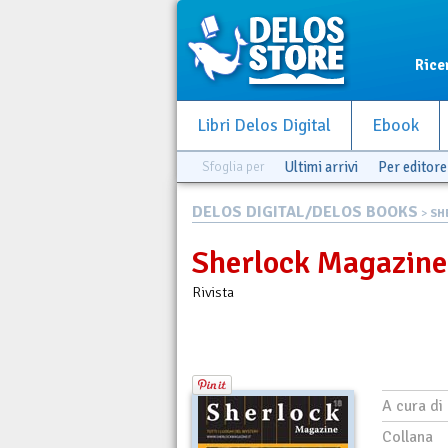
Rice
Libri Delos Digital
Ebook
Sfoglia per
Ultimi arrivi
Per editore
DELOS DIGITAL/DELOS BOOKS
>
SH
Sherlock Magazine
Rivista
A cura di
Collana