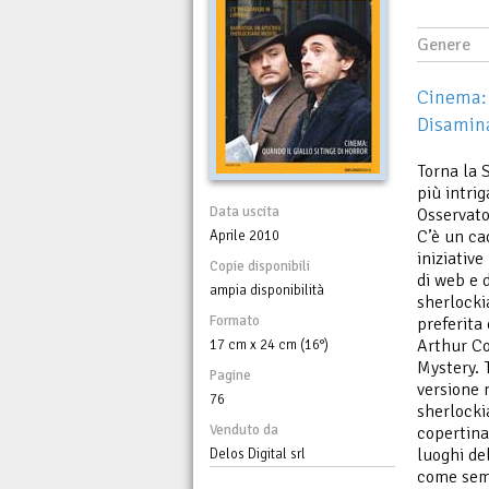
Genere
Cinema: q
Disamin
Torna la 
più intri
Data uscita
Osservato
C’è un ca
Aprile 2010
iniziativ
Copie disponibili
di web e 
ampia disponibilità
sherlocki
Formato
preferita 
Arthur Co
17 cm x 24 cm (16°)
Mystery. 
Pagine
versione 
76
sherlocki
Venduto da
copertina
luoghi de
Delos Digital srl
come semp