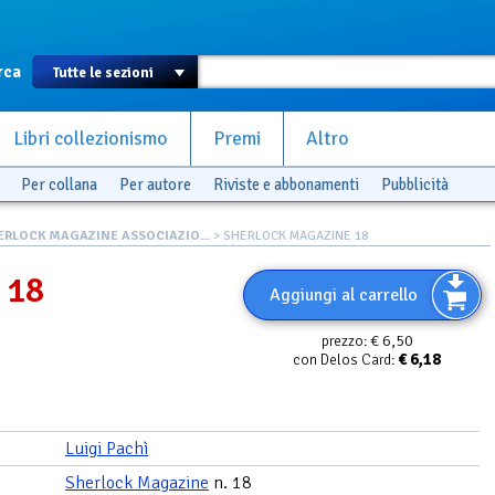
rca
Libri collezionismo
Premi
Altro
Per collana
Per autore
Riviste e abbonamenti
Pubblicità
ERLOCK MAGAZINE ASSOCIAZIO...
> SHERLOCK MAGAZINE 18
 18
Aggiungi al carrello
€ 6,50
prezzo:
€
6,18
con Delos Card:
Luigi Pachì
Sherlock Magazine
n. 18