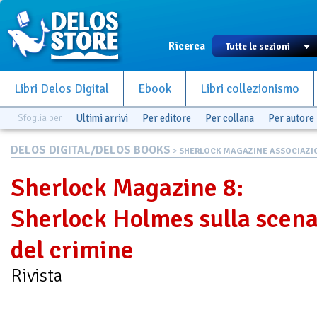
Ricerca
Libri Delos Digital
Ebook
Libri collezionismo
Sfoglia per
Ultimi arrivi
Per editore
Per collana
Per autore
DELOS DIGITAL/DELOS BOOKS
>
SHERLOCK MAGAZINE ASSOCIAZIO.
Sherlock Magazine 8:
Sherlock Holmes sulla scen
del crimine
Rivista