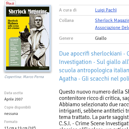
A cura di
Luigi Pachì
Collana
Sherlock Magazi
Associazione Del
Genere
Giallo
Due apocrifi sherlockiani - 
Investigation - Sul giallo al
scuola antropologica italian
Copertina: Marco Perna
Agatha - Gli scacchi nel pol
Questo nuovo numero della S
Data uscita
contenitore ricco di critica, sa
Aprile 2007
Abbiamo selezionato due racco
Copie disponibili
intriganti, sebbene antitetici t
nessuna
tema trattato. La parte saggis
Formato
C.S.I. - Crime Scene Investigat
13 cm x 19 cm (16°)