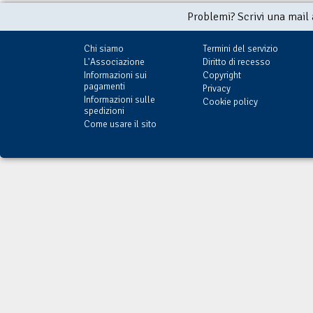
Problemi? Scrivi una mail
Chi siamo
Termini del servizio
L'Associazione
Diritto di recesso
Informazioni sui
Copyright
pagamenti
Privacy
Informazioni sulle
Cookie policy
spedizioni
Come usare il sito