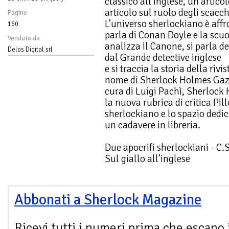
classico all’inglese, un artico
articolo sul ruolo degli scacch
Pagine
L’universo sherlockiano è affro
160
parla di Conan Doyle e la scuo
Venduto da
analizza il Canone, si parla de
Delos Digital srl
dal Grande detective inglese
e si traccia la storia della riv
nome di Sherlock Holmes Gaz
cura di Luigi Pachì, Sherlock
la nuova rubrica di critica Pil
sherlockiano e lo spazio dedic
un cadavere in libreria.
Due apocrifi sherlockiani - C.
Sul giallo all’inglese
Abbonati a Sherlock Magazine
Ricevi tutti i numeri prima che escano 