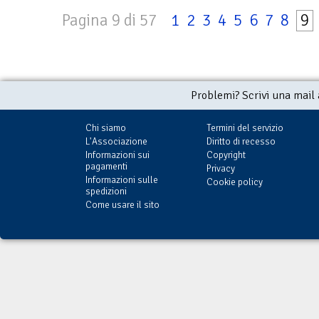
Pagina 9 di 57
1
2
3
4
5
6
7
8
9
Problemi? Scrivi una mail
Chi siamo
Termini del servizio
L'Associazione
Diritto di recesso
Informazioni sui
Copyright
pagamenti
Privacy
Informazioni sulle
Cookie policy
spedizioni
Come usare il sito