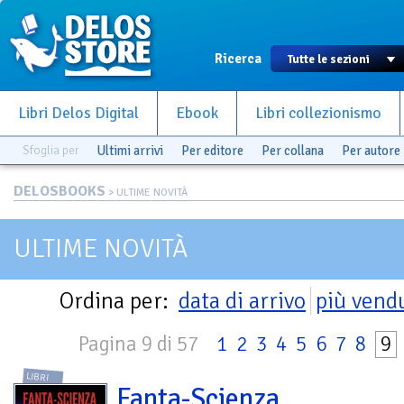
Ricerca
Libri Delos Digital
Ebook
Libri collezionismo
Sfoglia per
Ultimi arrivi
Per editore
Per collana
Per autore
DELOSBOOKS
> ULTIME NOVITÀ
ULTIME NOVITÀ
Ordina per:
data di arrivo
più vend
Pagina 9 di 57
1
2
3
4
5
6
7
8
9
LIBRI
Fanta-Scienza