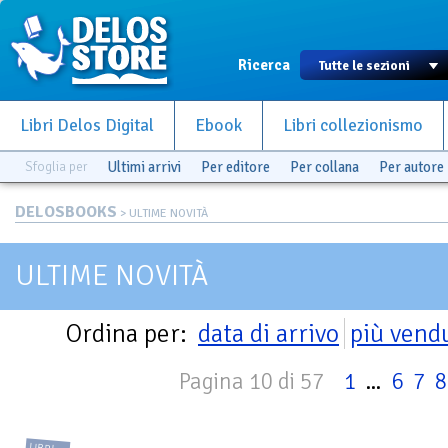
Ricerca
Libri Delos Digital
Ebook
Libri collezionismo
Sfoglia per
Ultimi arrivi
Per editore
Per collana
Per autore
DELOSBOOKS
> ULTIME NOVITÀ
ULTIME NOVITÀ
Ordina per:
data di arrivo
più vend
Pagina 10 di 57
1
...
6
7
8