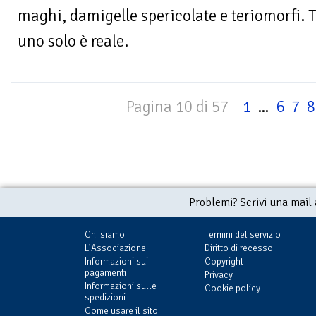
maghi, damigelle spericolate e teriomorfi. T
uno solo è reale.
Pagina 10 di 57
1
...
6
7
8
Problemi? Scrivi una mail
Chi siamo
Termini del servizio
L'Associazione
Diritto di recesso
Informazioni sui
Copyright
pagamenti
Privacy
Informazioni sulle
Cookie policy
spedizioni
Come usare il sito