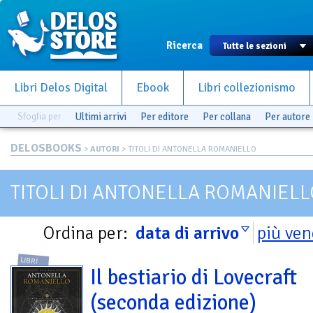
Ricerca
Libri Delos Digital
Ebook
Libri collezionismo
Sfoglia per
Ultimi arrivi
Per editore
Per collana
Per autore
DELOSBOOKS
>
AUTORI
> TITOLI DI ANTONELLA ROMANIELLO
TITOLI DI ANTONELLA ROMANIEL
Ordina per:
data di arrivo
più ven
LIBRI
Il bestiario di Lovecraft
(seconda edizione)