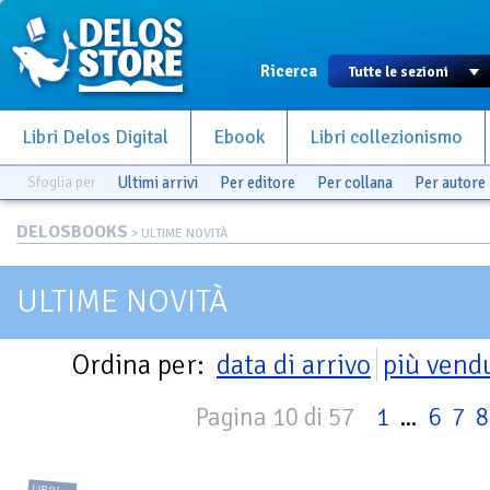
Ricerca
Libri Delos Digital
Ebook
Libri collezionismo
Sfoglia per
Ultimi arrivi
Per editore
Per collana
Per autore
DELOSBOOKS
> ULTIME NOVITÀ
ULTIME NOVITÀ
Ordina per:
data di arrivo
più vend
Pagina 10 di 57
1
...
6
7
8