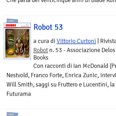
Che parla dei venticinque anni di Blade Ru
LIBRI
Robot 53
a cura di
Vittorio Curtoni
| Rivist
Robot
n. 53 - Associazione Delos
Books
Con racconti di Ian McDonald (
Nestvold, Franco Forte, Enrica Zunic, interv
Will Smith, saggi su Fruttero e Lucentini, la
Futurama
LIBRI