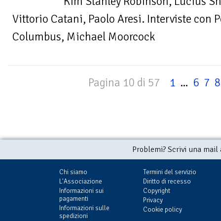
Kim Stanley Robinson, Lucius Sh
Vittorio Catani, Paolo Aresi. Interviste con 
Columbus, Michael Moorcock
Pagina 10 di 57
1
...
6
7
8
Problemi? Scrivi una mail
Chi siamo
Termini del servizio
L'Associazione
Diritto di recesso
Informazioni sui
Copyright
pagamenti
Privacy
Informazioni sulle
Cookie policy
spedizioni