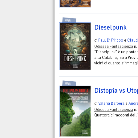
LIBRI
Dieselpunk
di
Paul Di Filippo
e
Claud
Odissea Fantascienza
n.
“Dieselpunk” è un ponte f
alla Calabria, ma a Prov
vicini di quanto si immagi
LIBRI
Distopia vs Uto
di
Valeria Barbera
e
Andre
Odissea Fantascienza
n.
Quattordici racconti dell’