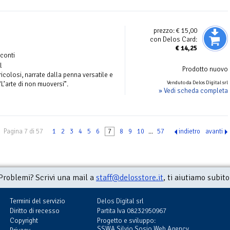
prezzo:
€ 15,00
con Delos Card:
€
14,25
cconti
l
Prodotto nuovo
ericolosi, narrate dalla penna versatile e
Venduto da Delos Digital srl
“L’arte di non muoversi”.
» Vedi scheda completa
Pagina 7 di 57
1
2
3
4
5
6
7
8
9
10
...
57
indietro
avanti
Problemi? Scrivi una mail a
staff@delosstore.it
, ti aiutiamo subito
Termini del servizio
Delos Digital srl
Diritto di recesso
Partita Iva 08232950967
Copyright
Progetto e sviluppo:
SSWA Silvio Sosio Web Agency