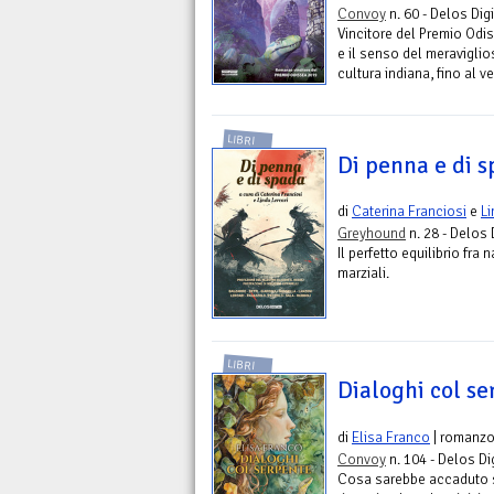
Convoy
n. 60 - Delos Digi
Vincitore del Premio Odi
e il senso del meraviglio
cultura indiana, fino al 
LIBRI
Di penna e di 
di
Caterina Franciosi
e
Li
Greyhound
n. 28 - Delos 
Il perfetto equilibrio fra 
marziali.
LIBRI
Dialoghi col s
di
Elisa Franco
| romanz
Convoy
n. 104 - Delos Di
Cosa sarebbe accaduto s