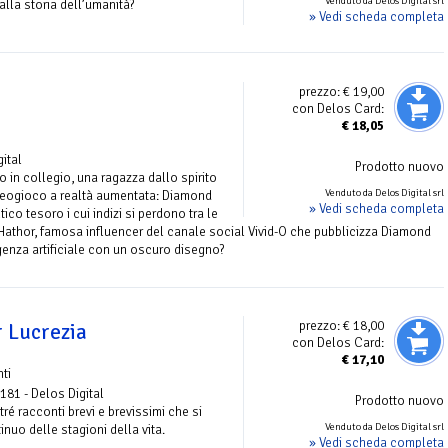
Venduto da Delos Digital srl
alla storia dell’umanità?
» Vedi scheda completa
prezzo:
€ 19,00
con Delos Card:
€
18,05
o
gital
Prodotto nuovo
 in collegio, una ragazza dallo spirito
Venduto da Delos Digital srl
ideogioco a realtà aumentata: Diamond
» Vedi scheda completa
ico tesoro i cui indizi si perdono tra le
 Hathor, famosa influencer del canale social Vivid-O che pubblicizza Diamond
genza artificiale con un oscuro disegno?
prezzo:
€ 18,00
r Lucrezia
con Delos Card:
€
17,10
ti
 181 - Delos Digital
Prodotto nuovo
ré racconti brevi e brevissimi che si
Venduto da Delos Digital srl
nuo delle stagioni della vita.
» Vedi scheda completa