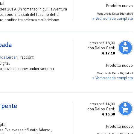
tal
Prodotto nuovo
ssea 2019. Un romanzo in cui l'avventura
Venduto da Delos Digital srl
so sono intessuti del fascino della
» Vedi scheda completa
vero confine tra scienza e misticismo
prezzo:
€ 18,00
spada
con Delos Card:
€
17,10
nda Lercari
| racconti
Digital
Prodotto nuovo
narrativa e azione: undici racconti
Venduto da Delos Digital srl
» Vedi scheda completa
prezzo:
€ 14,00
erpente
con Delos Card:
€
13,30
o
gital
Prodotto nuovo
e Eva avesse rifiutato Adamo,