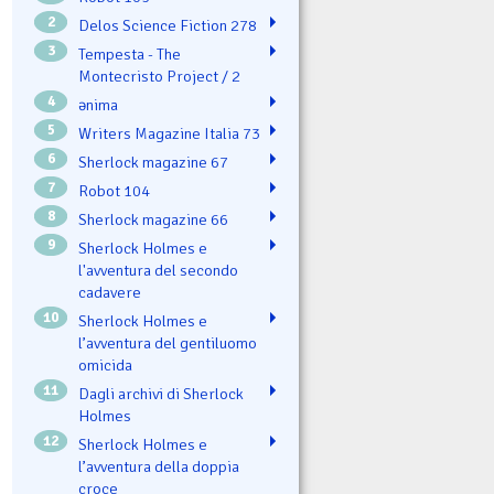
2
Delos Science Fiction 278
3
Tempesta - The
Montecristo Project / 2
4
ənima
5
Writers Magazine Italia 73
6
Sherlock magazine 67
7
Robot 104
8
Sherlock magazine 66
9
Sherlock Holmes e
l'avventura del secondo
cadavere
10
Sherlock Holmes e
l’avventura del gentiluomo
omicida
11
Dagli archivi di Sherlock
Holmes
12
Sherlock Holmes e
l’avventura della doppia
croce