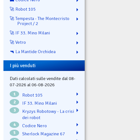
🚀 Robot 105
🚀 Tempesta - The Montecristo
Project / 2
🚀 IF 33. Mino Milani
🚀 Vetro
🔫 La Mantide Orchidea
I più venduti
Dati calcolati sulle vendite dal 08-
07-2026 al 06-08-2026
1
Robot 105
2
IF 33. Mino Milani
3
Kryzys Robotowy - La crisi
dei robot
4
Codice Nero
5
Sherlock Magazine 67