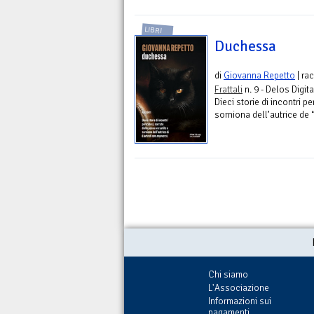
LIBRI
Duchessa
di
Giovanna Repetto
| ra
Frattali
n. 9 - Delos Digita
Dieci storie di incontri p
sorniona dell’autrice de 
Chi siamo
L'Associazione
Informazioni sui
pagamenti