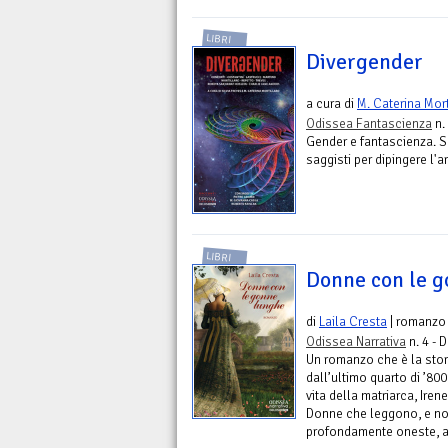
LIBRI
Divergender
a cura di
M. Caterina Mort
Odissea Fantascienza
n.
Gender e fantascienza. Set
saggisti per dipingere l'a
LIBRI
Donne con le 
di
Laila Cresta
| romanzo
Odissea Narrativa
n. 4 - 
Un romanzo che è la stori
dall’ultimo quarto di ’800
vita della matriarca, Irene,
Donne che leggono, e n
profondamente oneste, a