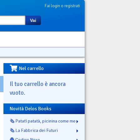
Fai login o registrati
Vai
Nel carrello
Il tuo carrello è ancora
vuoto.
Novità Delos Books
🗞️ Patatì patatà, picinina come me
🗞️ La Fabbrica dei Futuri
👻 Codice Nero