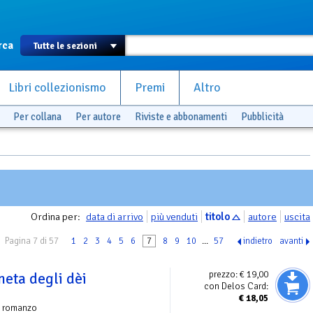
rca
Libri collezionismo
Premi
Altro
Per collana
Per autore
Riviste e abbonamenti
Pubblicità
Ordina per:
data di arrivo
più venduti
titolo
autore
uscita
Pagina 7 di 57
1
2
3
4
5
6
7
8
9
10
...
57
indietro
avanti
prezzo:
€ 19,00
neta degli dèi
con Delos Card:
€
18,05
| romanzo