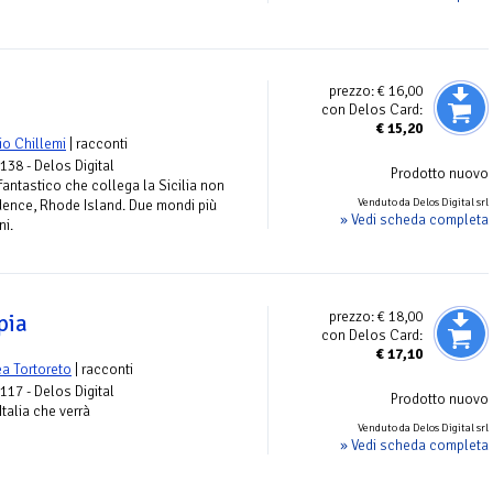
prezzo:
€ 16,00
con Delos Card:
€
15,20
io Chillemi
| racconti
 138 - Delos Digital
Prodotto nuovo
antastico che collega la Sicilia non
Venduto da Delos Digital srl
idence, Rhode Island. Due mondi più
» Vedi scheda completa
ni.
prezzo:
€ 18,00
pia
con Delos Card:
€
17,10
a Tortoreto
| racconti
 117 - Delos Digital
Prodotto nuovo
Italia che verrà
Venduto da Delos Digital srl
» Vedi scheda completa