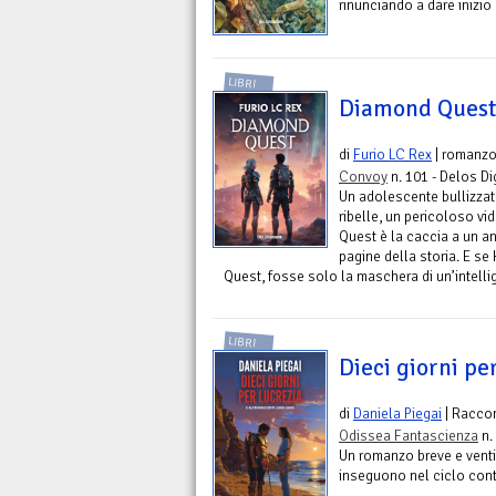
rinunciando a dare inizio 
LIBRI
Diamond Quest
di
Furio LC Rex
| romanz
Convoy
n. 101 - Delos Di
Un adolescente bullizzato
ribelle, un pericoloso v
Quest è la caccia a un ant
pagine della storia. E se
Quest, fosse solo la maschera di un’intelli
LIBRI
Dieci giorni pe
di
Daniela Piegai
| Raccon
Odissea Fantascienza
n.
Un romanzo breve e ventit
inseguono nel ciclo conti