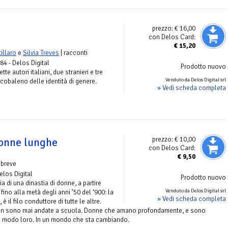
prezzo:
€ 16,00
con Delos Card:
€
15,20
illaro
e
Silvia Treves
| racconti
 84 - Delos Digital
Prodotto nuovo
te autori italiani, due stranieri e tre
Venduto da Delos Digital srl
rcobaleno delle identità di genere.
» Vedi scheda completa
prezzo:
€ 10,00
gonne lunghe
con Delos Card:
€
9,50
 breve
Delos Digital
Prodotto nuovo
a di una dinastia di donne, a partire
Venduto da Delos Digital srl
 fino alla metà degli anni ’50 del ‘900: la
» Vedi scheda completa
 è il filo conduttore di tutte le altre.
on sono mai andate a scuola. Donne che amano profondamente, e sono
 modo loro. In un mondo che sta cambiando.