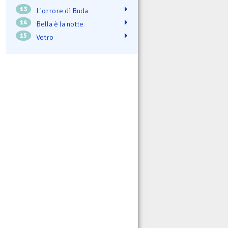
13
L'orrore di Buda
14
Bella è la notte
15
Vetro