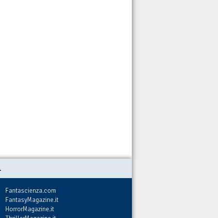
.
Fantascienza.com
FantasyMagazine.it
HorrorMagazine.it