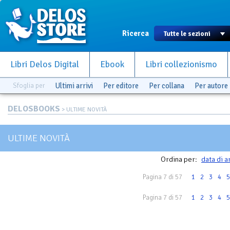
Ricerca
Libri Delos Digital
Ebook
Libri collezionismo
Sfoglia per
Ultimi arrivi
Per editore
Per collana
Per autore
DELOSBOOKS
> ULTIME NOVITÀ
ULTIME NOVITÀ
Ordina per:
data di a
Pagina 7 di 57
1
2
3
4
5
Pagina 7 di 57
1
2
3
4
5