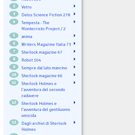
2
Vetro
3
Delos Science Fiction 278
4
Tempesta - The
Montecristo Project / 2
5
ənima
6
Writers Magazine Italia 73
7
Sherlock magazine 67
8
Robot 104
9
Sempre dal lato mancino
10
Sherlock magazine 66
11
Sherlock Holmes e
l'avventura del secondo
cadavere
12
Sherlock Holmes e
l’avventura del gentiluomo
omicida
13
Dagli archivi di Sherlock
Holmes