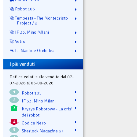
🚀 Robot 105
🚀 Tempesta - The Montecristo
Project / 2
🚀 IF 33. Mino Milani
🚀 Vetro
🔫 La Mantide Orchidea
I più venduti
Dati calcolati sulle vendite dal 07-
07-2026 al 05-08-2026
1
Robot 105
2
IF 33. Mino Milani
3
Kryzys Robotowy - La crisi
dei robot
4
Codice Nero
5
Sherlock Magazine 67