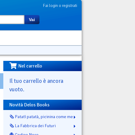
Fai login o registrati
Vai
Nel carrello
Il tuo carrello è ancora
vuoto.
Novità Delos Books
🗞️ Patatì patatà, picinina come me
🗞️ La Fabbrica dei Futuri
👻 Codice Nero