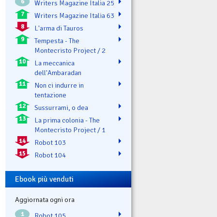
6
Writers Magazine Italia 25
7
Writers Magazine Italia 63
8
L'arma di Tauros
9
Tempesta - The
Montecristo Project / 2
10
La meccanica
dell'Ambaradan
11
Non ci indurre in
tentazione
12
Sussurrami, o dea
13
La prima colonia - The
Montecristo Project / 1
14
Robot 103
15
Robot 104
Ebook più venduti
Aggiornata ogni ora
1
Robot 105