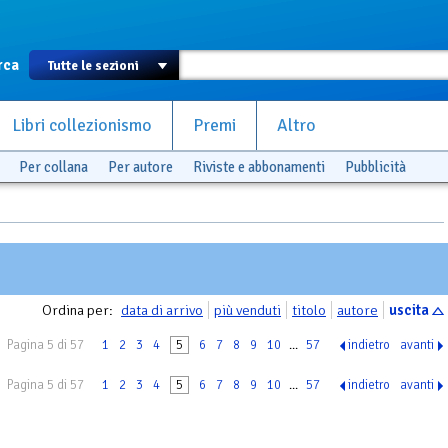
rca
Libri collezionismo
Premi
Altro
Per collana
Per autore
Riviste e abbonamenti
Pubblicità
Ordina per:
data di arrivo
più venduti
titolo
autore
uscita
Pagina 5 di 57
1
2
3
4
5
6
7
8
9
10
...
57
indietro
avanti
Pagina 5 di 57
1
2
3
4
5
6
7
8
9
10
...
57
indietro
avanti