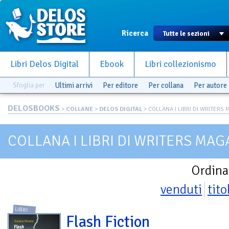
Ricerca
Libri Delos Digital
Ebook
Libri collezionismo
Sfoglia per
Ultimi arrivi
Per editore
Per collana
Per autore
DELOSBOOKS
>
COLLANE
>
DELOS DIGITAL
> COLLANA I LIBRI DI WRITERS M
COLLANA I LIBRI DI WRITERS MAG
Ordina
venduti
tito
LIBRI
Flash Fiction