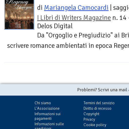
di
Mariangela Camocardi
| saggi
I Libri di Writers Magazine
n. 14 
Delos Digital
Da "Orgoglio e Pregiudizio" ai Brid
scrivere romance ambientati in epoca Regen
Problemi? Scrivi una mail
Chi siamo
Termini del servizio
L'Associazione
Diritto di recesso
Informazioni sui
Copyright
pagamenti
Privacy
Informazioni sulle
Cookie policy
spedizioni