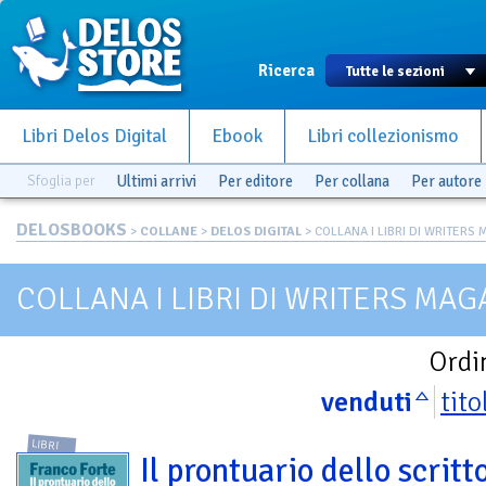
Ricerca
Libri Delos Digital
Ebook
Libri collezionismo
Sfoglia per
Ultimi arrivi
Per editore
Per collana
Per autore
DELOSBOOKS
>
COLLANE
>
DELOS DIGITAL
> COLLANA I LIBRI DI WRITERS M
COLLANA I LIBRI DI WRITERS MAG
Ordi
venduti
tito
LIBRI
Il prontuario dello scritto