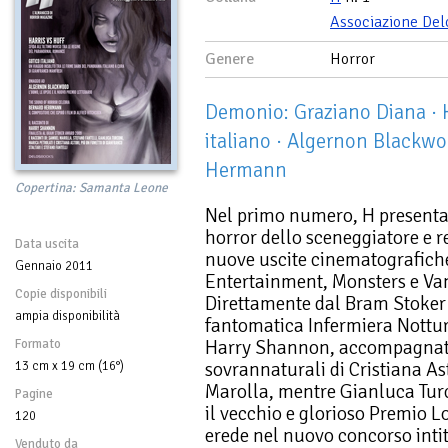
Associazione Del
Genere
Horror
Demonio: Graziano Diana · H
italiano · Algernon Blackw
Hermann
Copertina: Samanta Leone
Nel primo numero, H presenta 
horror dello sceneggiatore e r
Data uscita
nuove uscite cinematografich
Gennaio 2011
Entertainment, Monsters e Van
Copie disponibili
Direttamente dal Bram Stoker
ampia disponibilità
fantomatica Infermiera Nottur
Harry Shannon, accompagnato
Formato
sovrannaturali di Cristiana As
13 cm x 19 cm (16°)
Marolla, mentre Gianluca Turc
Pagine
il vecchio e glorioso Premio L
120
erede nel nuovo concorso int
Venduto da