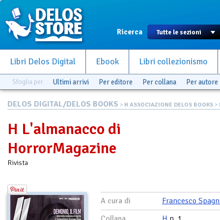
Ricerca
Libri Delos Digital
Ebook
Libri collezionismo
Sfoglia per
Ultimi arrivi
Per editore
Per collana
Per autore
DELOS DIGITAL/DELOS BOOKS
>
H ASSOCIAZIONE DELOS BOOKS
> 
H L'almanacco di
HorrorMagazine
Rivista
A cura di
Francesco Spagn
Collana
H
n. 1