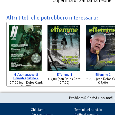
Copertina di Samanta Leone
Altri titoli che potrebbero interessarti:
H L'almanacco di
Effemme 1
Effemme 2
HorrorMagazine 2
€ 7,00
(con Delos Card:
€ 7,00
(con Delos C
€ 7,00
(con Delos Card:
€ 7,00)
€ 7,00)
€ 7,00)
Problemi? Scrivi una mail
Chi siamo
Termini del servizio
L'Associazione
Diritto di recesso