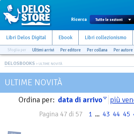
Ricerca
Libri Delos Digital
Ebook
Libri collezionismo
Sfoglia per
Ultimi arrivi
Per editore
Per collana
Per autore
DELOSBOOKS
> ULTIME NOVITÀ
ULTIME NOVITÀ
Ordina per:
data di arrivo
più ven
Pagina 47 di 57
1
...
43
44
45