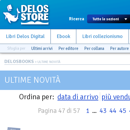
Ricerca
Libri Delos Digital
Ebook
Libri collezionismo
Sfoglia per
Ultimi arrivi
Per editore
Per collana
Per autore
DELOSBOOKS
> ULTIME NOVITÀ
ULTIME NOVITÀ
Ordina per:
data di arrivo
più vend
Pagina 47 di 57
1
...
43
44
45