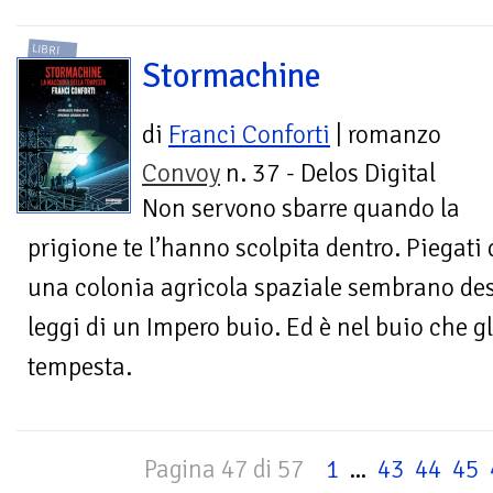
LIBRI
Stormachine
di
Franci Conforti
| romanzo
Convoy
n. 37 - Delos Digital
Non servono sbarre quando la
prigione te l’hanno scolpita dentro. Piegati d
una colonia agricola spaziale sembrano des
leggi di un Impero buio. Ed è nel buio che 
tempesta.
Pagina 47 di 57
1
...
43
44
45