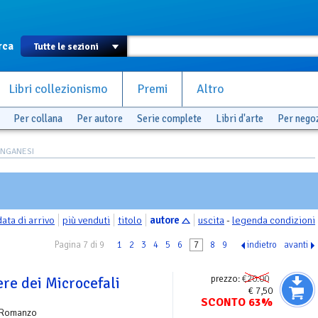
rca
Libri collezionismo
Premi
Altro
Per collana
Per autore
Serie complete
Libri d'arte
Per nego
ONGANESI
data di arrivo
più venduti
titolo
autore
uscita
-
legenda condizioni
Pagina 7 di 9
1
2
3
4
5
6
7
8
9
indietro
avanti
prezzo:
€20.00
ere dei Microcefali
€ 7,50
SCONTO 63%
 Romanzo