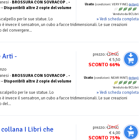
anesi -
BROSSURA CON SOVRACOP . -
Usato
(condizioni: VERY FINE)
dettagli
- Disponibili altre 2 copie del volume
Venduto da BCLibri
» Vedi scheda completa
calpello per le sue statue. Lo
 è invece il sensatron, un cubo a facce tridimensionali. Le sue creazioni
to del convergere...
prezzo:
€16.00
 Arti -
€ 5,50
SCONTO 66%
nzo
anesi -
BROSSURA CON SOVRACOP . -
Usato
(condizioni: NEAR MINT)
dettagli
- Disponibili altre 2 copie del volume
Venduto da BCLibri
» Vedi scheda completa
scalpello per le sue statue. Lo
 è invece il sensatron, un cubo a facce tridimensionali. Le sue creazioni
 del...
prezzo:
€16.00
 collana I Libri che
€ 4,00
SCONTO 75%