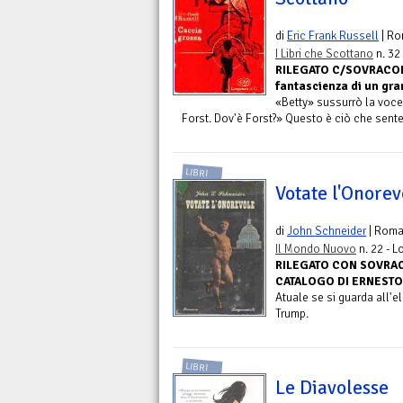
di
Eric Frank Russell
| R
I Libri che Scottano
n. 32
RILEGATO C/SOVRACOP.
fantascienza di un gr
«Betty» sussurrò la voce 
Forst. Dov'è Forst?» Questo è ciò che sente
LIBRI
Votate l'Onorev
di
John Schneider
| Rom
Il Mondo Nuovo
n. 22 - L
RILEGATO CON SOVRAC
CATALOGO DI ERNESTO
Atuale se si guarda all'e
Trump.
LIBRI
Le Diavolesse