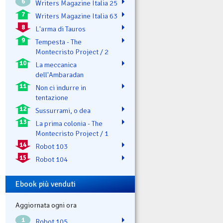
6
Writers Magazine Italia 25
7
Writers Magazine Italia 63
8
L'arma di Tauros
9
Tempesta - The
Montecristo Project / 2
10
La meccanica
dell'Ambaradan
11
Non ci indurre in
tentazione
12
Sussurrami, o dea
13
La prima colonia - The
Montecristo Project / 1
14
Robot 103
15
Robot 104
Ebook più venduti
Aggiornata ogni ora
1
Robot 105