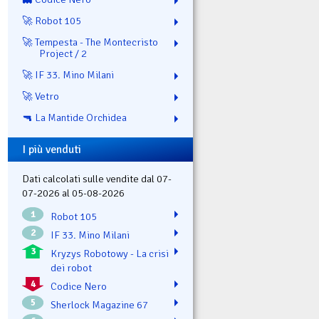
🚀 Robot 105
🚀 Tempesta - The Montecristo
Project / 2
🚀 IF 33. Mino Milani
🚀 Vetro
🔫 La Mantide Orchidea
I più venduti
Dati calcolati sulle vendite dal 07-
07-2026 al 05-08-2026
1
Robot 105
2
IF 33. Mino Milani
3
Kryzys Robotowy - La crisi
dei robot
4
Codice Nero
5
Sherlock Magazine 67