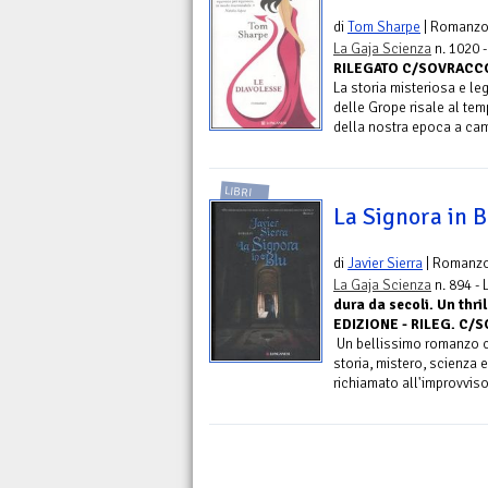
di
Tom Sharpe
| Romanz
La Gaja Scienza
n. 1020 
RILEGATO C/SOVRACCOP.
La storia misteriosa e le
delle Grope risale al tem
della nostra epoca a cam
LIBRI
La Signora in B
di
Javier Sierra
| Romanz
La Gaja Scienza
n. 894 -
dura da secoli. Un thri
EDIZIONE - RILEG. C/SO
Un bellissimo romanzo 
storia, mistero, scienza 
richiamato all'improvviso.