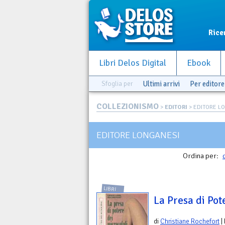
Rice
Libri Delos Digital
Ebook
Sfoglia per
Ultimi arrivi
Per editore
COLLEZIONISMO
>
EDITORI
> EDITORE L
EDITORE LONGANESI
Ordina per:
LIBRI
La Presa di Pot
di
Christiane Rochefort
|