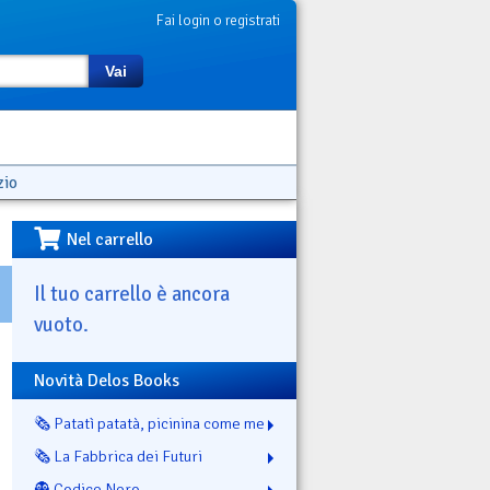
Fai login o registrati
Vai
zio
Nel carrello
Il tuo carrello è ancora
vuoto.
Novità Delos Books
🗞️ Patatì patatà, picinina come me
🗞️ La Fabbrica dei Futuri
👻 Codice Nero