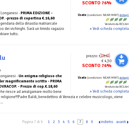
SCONTO 76%
o
- Longanesi -
PRIMA EDIZIONE -
Usato
(condizioni: NEAR MINT)
dettagli
 -prezzo di copertina €.16,60
ggendaria della dinastia matriarcale
Venduto da BCLibri
» Vedi scheda completa
po dei vichinghi. Sarà un timido ragazzo
biare tutto.
prezzo:
€18.60
lu
€ 4,50
SCONTO 76%
o
 Longanesi -
Un enigma religioso che
Usato
(condizioni: NEAR MINT)
dettagli
ller magnificamente scritto - PRIMA
VRACOP. - Prezzo di cop.€.18,60
Venduto da BCLibri
» Vedi scheda completa
che riesce ad amalgamare molto bene
e religione!!!Padre Baldi, benedettino di Venezia e celebre musicologo, viene
..
Pagina 7 di 9
1
2
3
4
5
6
7
8
9
indietro
avanti