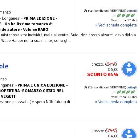
Usato
(condizioni: VERY FINE)
dettagli
omanzo
 - Longanesi -
PRIMA EDIZIONE -
Venduto da BCLibri
- Un bellissimo romanzo di
» Vedi scheda completa
ande autore - Volume RARO
misteriosa «tre individui, male al ventre! Buio. Non posso alzarmi, devo dirlo a
 Wade Harper nella sua mente, sono gli...
prezzo:
€14.00
ole
€ 5,00
SCONTO 64%
anzo
onganesi -
PRIMA E UNICA EDIZIONE -
Usato
(condizioni: VERY FINE)
dettagli
OPERTINA -ROMANZO CITATO NEL
 VEGETTI
Venduto da BCLibri
» Vedi scheda completa
lezione passsata ( e spero NON futura) di
prezzo:
€16.60
€ 4,00