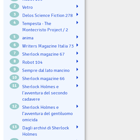
2
Vetro
3
Delos Science Fiction 278
4
Tempesta - The
Montecristo Project / 2
5
ənima
6
Writers Magazine Italia 73
7
Sherlock magazine 67
8
Robot 104
9
Sempre dal lato mancino
10
Sherlock magazine 66
11
Sherlock Holmes e
l'avventura del secondo
cadavere
12
Sherlock Holmes e
l’avventura del gentiluomo
omicida
13
Dagli archivi di Sherlock
Holmes