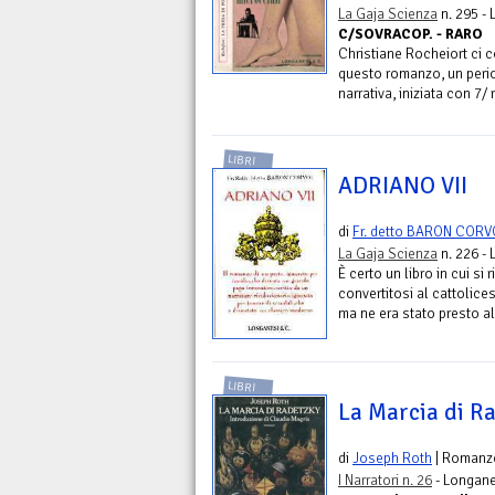
La Gaja Scienza
n. 295 -
C/SOVRACOP. - RARO
Christiane Rocheiort ci c
questo romanzo, un perio
narrativa, iniziata con 7/ 
LIBRI
ADRIANO VII
di
Fr. detto BARON CORV
La Gaja Scienza
n. 226 -
È certo un libro in cui si 
convertitosi al cattolices
ma ne era stato presto al
LIBRI
La Marcia di R
di
Joseph Roth
| Romanz
I Narratori n. 26
- Longane