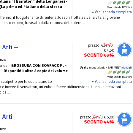
llana "I Narratori" della Longanesi -
La prima ed. italiana della stessa
Venduto da BCLibri
» Vedi scheda completa
lferino, il luogotenente di fanteria Joseph Trotta salva la vita al giovane
sto eroico, travisato dalla retorica del potere,...
prezzo:
€12.00
 Arti --
€ 4,50
SCONTO 63%
nzo
anesi -
BROSSURA CON SOVRACOP . -
Usato
(condizioni: NEAR MINT)
dettagli
- Disponibili altre 2 copie del volume
Venduto da BCLibri
» Vedi scheda completa
 scalpello per le sue statue. Lo
 è invece il sensatron, un cubo a facce tridimensionali. Le sue creazioni
 del...
 Arti
prezzo:
€9.00
€ 5,00
SCONTO 44%
nzo