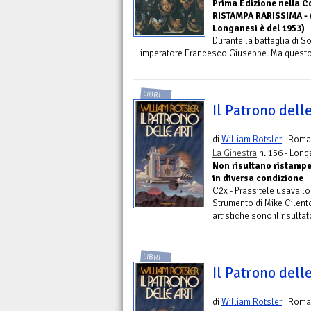
Prima Edizione nella Co
RISTAMPA RARISSIMA - (
Longanesi è del 1953)
Durante la battaglia di So
imperatore Francesco Giuseppe. Ma questo ge
LIBRI
Il Patrono delle
di
William Rotsler
| Roma
La Ginestra
n. 156 - Long
Non risultano ristampe 
in diversa condizione
C2x - Prassitele usava lo
Strumento di Mike Cilento
artistiche sono il risultato
LIBRI
Il Patrono delle
di
William Rotsler
| Roma