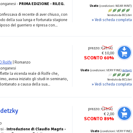
 Longanesi -
PRIMA EDIZIONE - RILEG.
Usato
(condizioni: NEAR MINT)
onfessava di recente di aver chiuso, con
Venduto da BCLibri
» Vedi scheda completa
do della sua lunga e fortunata stagione
riposo del guerriero e ripresa con...
prezzo:
€25.00
€ 10,00
SCONTO 60%
O Rolfe
| Romanzo
 Longanesi
Usato
(condizioni: VERY FINE)
dettagli
riflette la vicenda reale di Rolfe che,
imo, aveva iniziato gli studi in seminario,
Venduto da BCLibri
» Vedi scheda completa
lontanato a causa della sua...
prezzo:
€18.00
adetzky
€ 2,00
SCONTO 89%
o
si -
Introduzione di Claudio Magris -
Usato
(condizioni: VERY FINE)