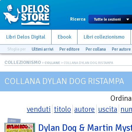
Ricerca
Libri Delos Digital
Ebook
Libri collezionismo
Sfoglia per
Ultimi arrivi
Per editore
Per collana
Per autore
COLLEZIONISMO
>
COLLANE
> COLLANA DYLAN DOG RISTAMPA
COLLANA DYLAN DOG RISTAMPA
Ordina
venduti
titolo
autore
uscita
nu
LIBRI
Dylan Dog & Martin Mys