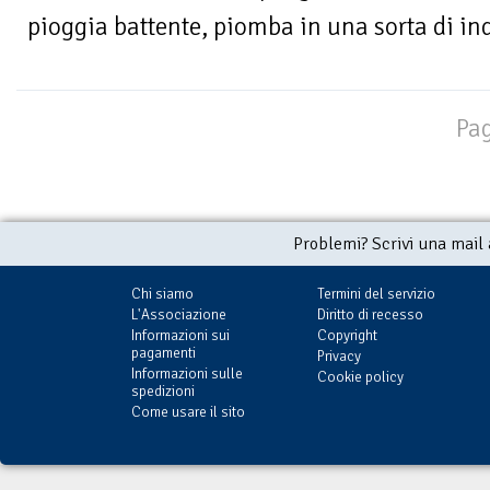
pioggia battente, piomba in una sorta di inq
Pag
Problemi? Scrivi una mail
Chi siamo
Termini del servizio
L'Associazione
Diritto di recesso
Informazioni sui
Copyright
pagamenti
Privacy
Informazioni sulle
Cookie policy
spedizioni
Come usare il sito