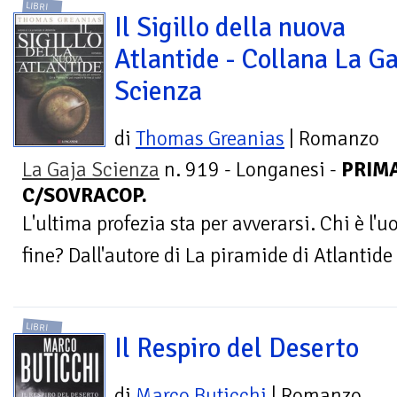
LIBRI
Il Sigillo della nuova
Atlantide - Collana La Ga
Scienza
di
Thomas Greanias
| Romanzo
La Gaja Scienza
n. 919 - Longanesi -
PRIMA
C/SOVRACOP.
L'ultima profezia sta per avverarsi. Chi è l
fine? Dall'autore di La piramide di Atlantide
LIBRI
Il Respiro del Deserto
di
Marco Buticchi
| Romanzo