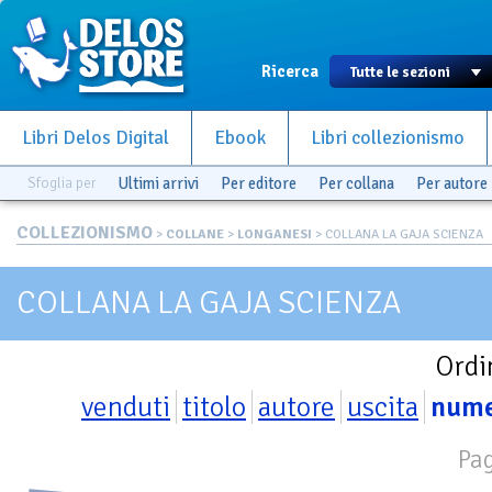
Ricerca
Libri Delos Digital
Ebook
Libri collezionismo
Sfoglia per
Ultimi arrivi
Per editore
Per collana
Per autore
COLLEZIONISMO
>
COLLANE
>
LONGANESI
> COLLANA LA GAJA SCIENZA
COLLANA LA GAJA SCIENZA
Ordi
venduti
titolo
autore
uscita
num
Pag