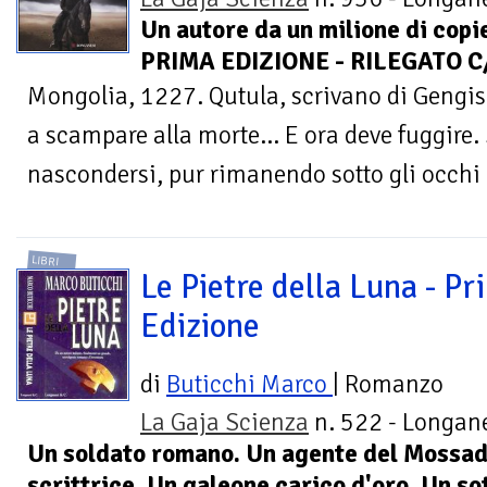
Un autore da un milione di copie
PRIMA EDIZIONE - RILEGATO C
Mongolia, 1227. Qutula, scrivano di Gengis 
a scampare alla morte... E ora deve fuggire
nascondersi, pur rimanendo sotto gli occhi di
LIBRI
Le Pietre della Luna - Pr
Edizione
di
Buticchi Marco
| Romanzo
La Gaja Scienza
n. 522 - Longane
Un soldato romano. Un agente del Mossad
scrittrice. Un galeone carico d'oro. Un s