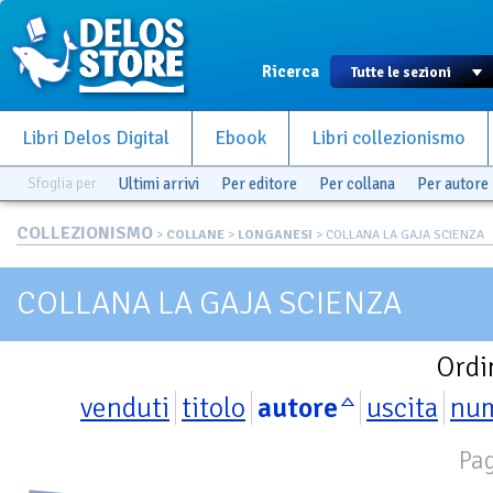
Ricerca
Libri Delos Digital
Ebook
Libri collezionismo
Sfoglia per
Ultimi arrivi
Per editore
Per collana
Per autore
COLLEZIONISMO
>
COLLANE
>
LONGANESI
> COLLANA LA GAJA SCIENZA
COLLANA LA GAJA SCIENZA
Ordi
venduti
titolo
autore
uscita
nu
Pag