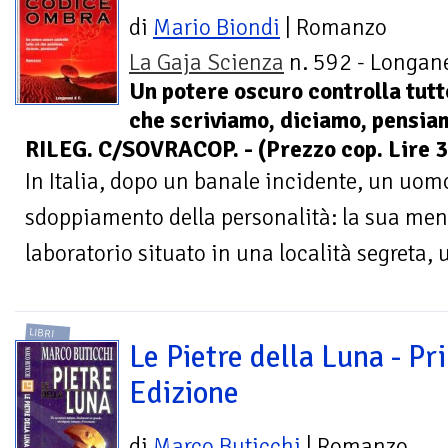
di
Mario Biondi
| Romanzo
La Gaja Scienza
n. 592 - Longane
Un potere oscuro controlla tutt
che scriviamo, diciamo, pensi
RILEG. C/SOVRACOP. - (Prezzo cop. Lire 3
In Italia, dopo un banale incidente, un uomo
sdoppiamento della personalità: la sua mente
laboratorio situato in una località segreta, u
LIBRI
Le Pietre della Luna - Pr
Edizione
di
Marco Buticchi
| Romanzo