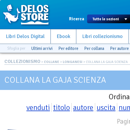
Ricerca
Libri Delos Digital
Ebook
Libri collezionismo
Sfoglia per
Ultimi arrivi
Per editore
Per collana
Per autore
COLLEZIONISMO
>
COLLANE
>
LONGANESI
> COLLANA LA GAJA SCIENZA
COLLANA LA GAJA SCIENZA
Ordina
venduti
titolo
autore
uscita
nu
Pagi