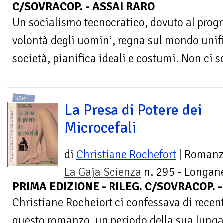
C/SOVRACOP. - ASSAI RARO
Un socialismo tecnocratico, dovuto al progre
volontà degli uomini, regna sul mondo unific
società, pianifica ideali e costumi. Non ci s
LIBRI
La Presa di Potere dei
Microcefali
di
Christiane Rochefort
| Roman
La Gaja Scienza
n. 295 - Longane
PRIMA EDIZIONE - RILEG. C/SOVRACOP. 
Christiane Rocheiort ci confessava di recen
questo romanzo, un periodo della sua lunga