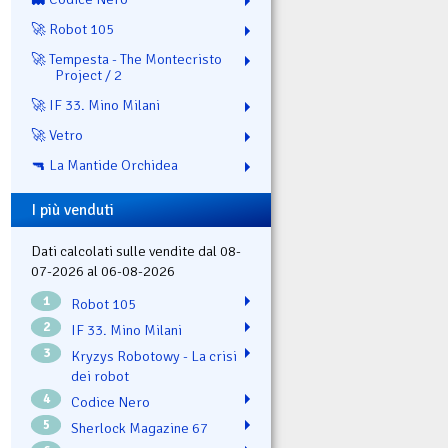
🚀 Robot 105
🚀 Tempesta - The Montecristo
Project / 2
🚀 IF 33. Mino Milani
🚀 Vetro
🔫 La Mantide Orchidea
I più venduti
Dati calcolati sulle vendite dal 08-
07-2026 al 06-08-2026
1
Robot 105
2
IF 33. Mino Milani
3
Kryzys Robotowy - La crisi
dei robot
4
Codice Nero
5
Sherlock Magazine 67