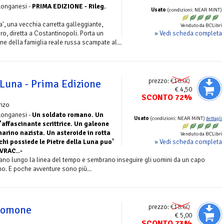
 Longanesi -
PRIMA EDIZIONE - Rileg.
Usato
(condizioni: NEAR MINT)
a', una vecchia carretta galleggiante,
Venduto da BCLibri
» Vedi scheda completa
ro, diretta a Costantinopoli. Porta un
ne della famiglia reale russa scampate al...
prezzo:
€16.00
 Luna - Prima Edizione
€ 4,50
SCONTO 72%
nzo
 Longanesi -
Un soldato romano. Un
Usato
(condizioni: NEAR MINT)
dettagli
affascinante scrittrice. Un galeone
arino nazista. Un asteroide in rotta
Venduto da BCLibri
» Vedi scheda completa
 chi possiede le Pietre della Luna puo'
VRAC..-
iano lungo la linea del tempo e sembrano inseguire gli uomini da un capo
ino. E poche avventure sono più...
prezzo:
€18.60
alomone
€ 5,00
SCONTO 73%