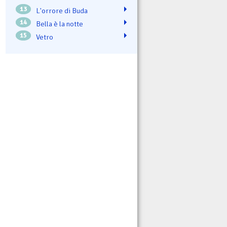
13
L'orrore di Buda
14
Bella è la notte
15
Vetro