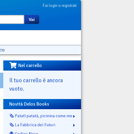
Fai login o registrati
Vai
zio
Nel carrello
Il tuo carrello è ancora
vuoto.
Novità Delos Books
🗞️ Patatì patatà, picinina come me
🗞️ La Fabbrica dei Futuri
👻 Codice Nero