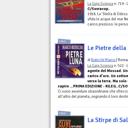
La Gaja Scienza
n. 719 -
C/Sovracop.
1918. La 'Stella di Odess
sfida le acque del mar Ne
carico prezioso: le perso
LIBRI
Le Pietre della
di
Buticchi Marco
| Roma
La Gaja Scienza
n. 522 -
agente del Mossad. Un'
carico d'oro. Un sottom
verso la terra. Ma solo
capire ...PRIMA EDIZIONE - RILEG..C/SO
Ci sono avventure straordinarie che sfrecc
all'altro del pianeta, segnando il loro dest
LIBRI
La Stirpe di S