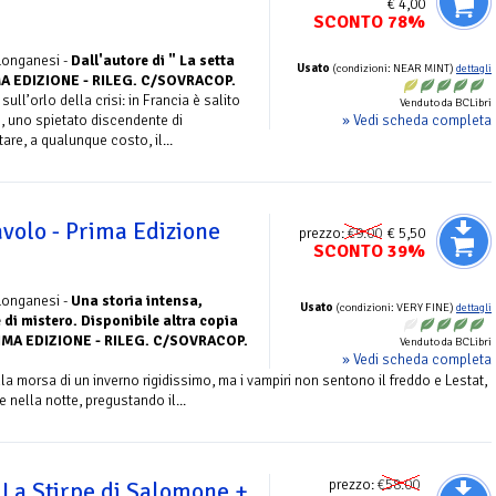
€ 4,00
SCONTO 78%
 Longanesi -
Dall'autore di " La setta
Usato
(condizioni: NEAR MINT)
dettagli
IMA EDIZIONE - RILEG. C/SOVRACOP.
sull’orlo della crisi: in Francia è salito
Venduto da BCLibri
» Vedi scheda completa
, uno spietato discendente di
re, a qualunque costo, il...
volo - Prima Edizione
prezzo:
€9.00
€ 5,50
SCONTO 39%
 Longanesi -
Una storia intensa,
Usato
(condizioni: VERY FINE)
dettagli
 di mistero. Disponibile altra copia
PRIMA EDIZIONE - RILEG. C/SOVRACOP.
Venduto da BCLibri
» Vedi scheda completa
morsa di un inverno rigidissimo, ma i vampiri non sentono il freddo e Lestat,
 nella notte, pregustando il...
prezzo:
€58.00
 La Stirpe di Salomone +