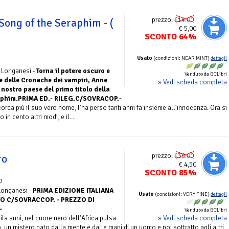
prezzo:
€14.00
Song of the Seraphim - (
€ 5,00
SCONTO 64%
Usato
(condizioni: NEAR MINT)
dettagli
- Longanesi -
Torna il potere oscuro e
Venduto da BCLibri
e delle Cronache dei vampiri, Anne
» Vedi scheda completa
l nostro paese del primo titolo della
raphim.PRIMA ED.- RILEG.C/SOVRACOP.-
rda più il suo vero nome, l'ha perso tanti anni fa insieme all'innocenza. Ora si
n cento altri modi, e il...
prezzo:
€30.00
ro
€ 4,50
SCONTO 85%
o
 Longanesi -
PRIMA EDIZIONE ITALIANA
Usato
(condizioni: VERY FINE)
dettagli
ATO C/SOVRACCOP. - PREZZO DI
-
Venduto da BCLibri
» Vedi scheda completa
la anni, nel cuore nero dell'Africa pulsa
, un mistero nato dalla mente e dalle mani di un uomo e poi sottratto agli altri