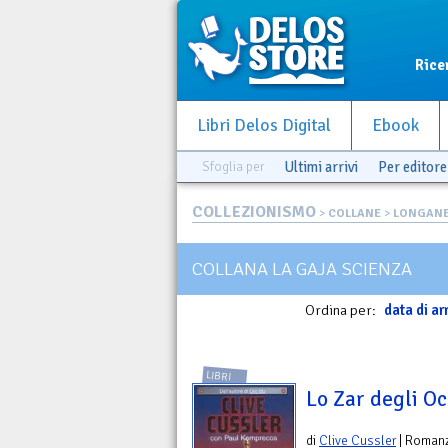
Rice
Libri Delos Digital
Ebook
Sfoglia per
Ultimi arrivi
Per editore
COLLEZIONISMO
>
COLLANE
>
LONGANE
COLLANA LA GAJA SCIENZA
Ordina per:
data di ar
LIBRI
Lo Zar degli O
di
Clive Cussler
| Roman