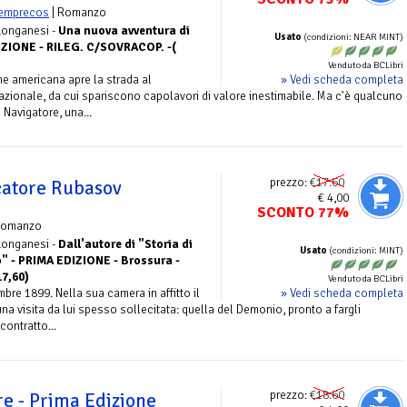
Kemprecos
| Romanzo
 Longanesi -
Una nuova avventura di
Usato
(condizioni: NEAR MINT)
DIZIONE - RILEG. C/SOVRACOP. -(
Venduto da BCLibri
» Vedi scheda completa
ne americana apre la strada al
ionale, da cui spariscono capolavori di valore inestimabile. Ma c'è qualcuno
 Navigatore, una...
prezzo:
€17.60
ocatore Rubasov
€ 4,00
SCONTO 77%
Romanzo
 Longanesi -
Dall'autore di "Storia di
Usato
(condizioni: MINT)
" - PRIMA EDIZIONE - Brossura -
17,60)
Venduto da BCLibri
» Vedi scheda completa
bre 1899. Nella sua camera in affitto il
a visita da lui spesso sollecitata: quella del Demonio, pronto a fargli
contratto...
prezzo:
€18.60
re - Prima Edizione