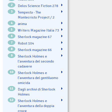
2
Delos Science Fiction 278
3
Tempesta - The
Montecristo Project / 2
4
ənima
5
Writers Magazine Italia 73
6
Sherlock magazine 67
7
Robot 104
8
Sherlock magazine 66
9
Sherlock Holmes e
l'avventura del secondo
cadavere
10
Sherlock Holmes e
l’avventura del gentiluomo
omicida
11
Dagli archivi di Sherlock
Holmes
12
Sherlock Holmes e
l’avventura della doppia
croce