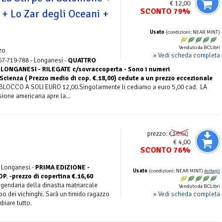
€ 12,00
SCONTO 79%
 + Lo Zar degli Oceani +
Usato
(condizioni: NEAR MINT)
Venduto da BCLibri
zo
» Vedi scheda completa
67-719-788 - Longanesi -
QUATTRO
LONGANESI - RILEGATE c/sovraccoperta - Sono i numeri
cienza ( Prezzo medio di cop. €.18,00) cedute a un prezzo eccezionale
OCCO A SOLI EURO 12,00.Singolarmente li cediamo a euro 5,00 cad. LA
one americana apre la...
prezzo:
€16.60
€ 4,00
SCONTO 76%
o
- Longanesi -
PRIMA EDIZIONE -
Usato
(condizioni: NEAR MINT)
dettagli
 -prezzo di copertina €.16,60
ggendaria della dinastia matriarcale
Venduto da BCLibri
» Vedi scheda completa
po dei vichinghi. Sarà un timido ragazzo
biare tutto.