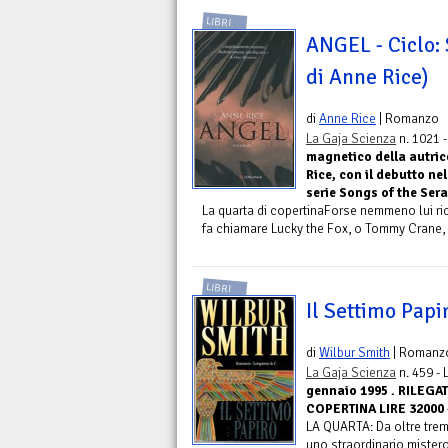
LIBRI
ANGEL - Ciclo: 
di Anne Rice)
di
Anne Rice
| Romanzo
La Gaja Scienza
n. 1021 
magnetico della autric
Rice, con il debutto ne
serie Songs of the Se
La quarta di copertinaForse nemmeno lui rico
fa chiamare Lucky the Fox, o Tommy Crane, o i
LIBRI
Il Settimo Papi
di
Wilbur Smith
| Romanz
La Gaja Scienza
n. 459 -
gennaio 1995 . RILEG
COPERTINA LIRE 32000 
LA QUARTA: Da oltre tremi
uno straordinario mistero