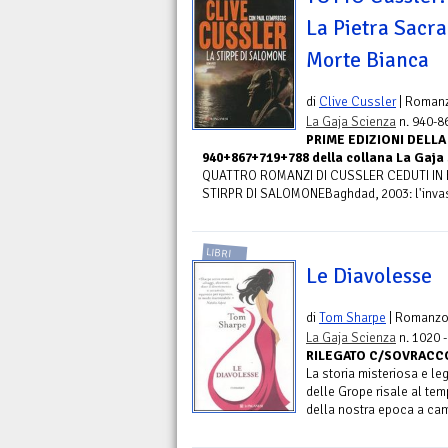
La Pietra Sacra
Morte Bianca
di
Clive Cussler
| Roman
La Gaja Scienza
n. 940-8
PRIME EDIZIONI DELLA 
940+867+719+788 della collana La Gaja S
QUATTRO ROMANZI DI CUSSLER CEDUTI IN BL
STIRPR DI SALOMONEBaghdad, 2003: l'invasi
LIBRI
Le Diavolesse
di
Tom Sharpe
| Romanz
La Gaja Scienza
n. 1020 
RILEGATO C/SOVRACCOP.
La storia misteriosa e le
delle Grope risale al tem
della nostra epoca a cam