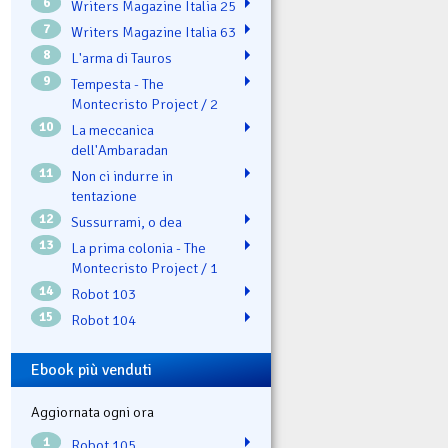
6
Writers Magazine Italia 25
7
Writers Magazine Italia 63
8
L'arma di Tauros
9
Tempesta - The
Montecristo Project / 2
10
La meccanica
dell'Ambaradan
11
Non ci indurre in
tentazione
12
Sussurrami, o dea
13
La prima colonia - The
Montecristo Project / 1
14
Robot 103
15
Robot 104
Ebook più venduti
Aggiornata ogni ora
1
Robot 105