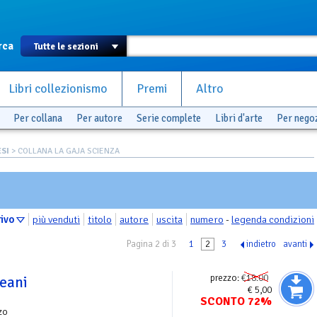
rca
Libri collezionismo
Premi
Altro
Per collana
Per autore
Serie complete
Libri d'arte
Per nego
SI
> COLLANA LA GAJA SCIENZA
rivo
più venduti
titolo
autore
uscita
numero
-
legenda condizioni
Pagina 2 di 3
1
2
3
indietro
avanti
prezzo:
€18.00
ceani
€ 5,00
SCONTO 72%
zo