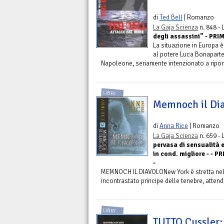
di
Ted Bell
| Romanzo
La Gaja Scienza
n. 848 -
degli assassini" - PR
La situazione in Europa è 
al potere Luca Bonaparte
Napoleone, seriamente intenzionato a riporta
LIBRI
Memnoch il Dia
di
Anna Rice
| Romanzo
La Gaja Scienza
n. 659 -
pervasa di sensualità e
in cond. migliore - - 
-
MEMNOCH IL DIAVOLONew York è stretta nella 
incontrastato principe delle tenebre, attende
LIBRI
TUTTO Cussler: