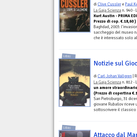
di
Clive Cussler
e
Paul 
La Gaja Scienza
n. 940 -
Kurt Austin - PRIMA E
Prezzo di cop. €.18,60 )
Baghdad, 2003: l'invasio
saccheggio del museo naz
che è interessato solo al
LIBRI
Notizie sul Gi
di
Carl-Johan Vallgren
| 
La Gaja Scienza
n. 812 -
un amore straordinario
(Prezzo di copertina €.
San Pietroburgo, 31 dicem
giovane Rubašov riceve un
sottoscrivere il classico 
LIBRI
Attacco dal Ma