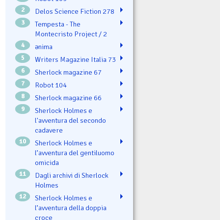
2
Delos Science Fiction 278
3
Tempesta - The
Montecristo Project / 2
4
ənima
5
Writers Magazine Italia 73
6
Sherlock magazine 67
7
Robot 104
8
Sherlock magazine 66
9
Sherlock Holmes e
l'avventura del secondo
cadavere
10
Sherlock Holmes e
l’avventura del gentiluomo
omicida
11
Dagli archivi di Sherlock
Holmes
12
Sherlock Holmes e
l’avventura della doppia
croce