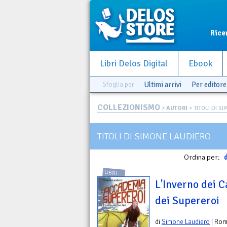
Rice
Libri Delos Digital
Ebook
Sfoglia per
Ultimi arrivi
Per editore
COLLEZIONISMO
>
AUTORI
> TITOLI DI S
TITOLI DI SIMONE LAUDIERO
Ordina per:
d
LIBRI
L'Inverno dei C
dei Supereroi
di
Simone Laudiero
| Ro