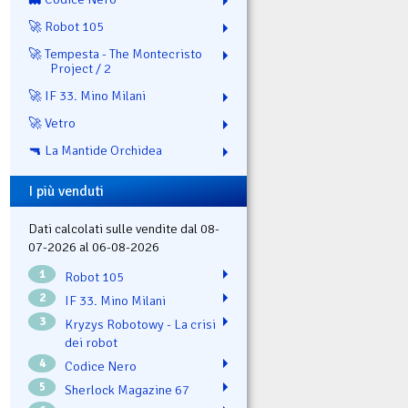
🚀 Robot 105
🚀 Tempesta - The Montecristo
Project / 2
🚀 IF 33. Mino Milani
🚀 Vetro
🔫 La Mantide Orchidea
I più venduti
Dati calcolati sulle vendite dal 08-
07-2026 al 06-08-2026
1
Robot 105
2
IF 33. Mino Milani
3
Kryzys Robotowy - La crisi
dei robot
4
Codice Nero
5
Sherlock Magazine 67