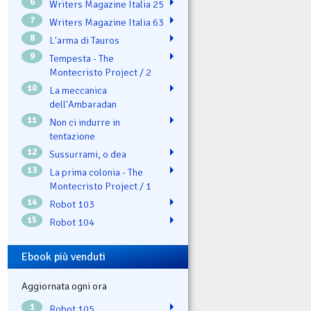
6
Writers Magazine Italia 25
7
Writers Magazine Italia 63
8
L'arma di Tauros
9
Tempesta - The
Montecristo Project / 2
10
La meccanica
dell'Ambaradan
11
Non ci indurre in
tentazione
12
Sussurrami, o dea
13
La prima colonia - The
Montecristo Project / 1
14
Robot 103
15
Robot 104
Ebook più venduti
Aggiornata ogni ora
1
Robot 105