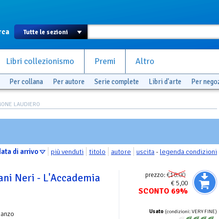
rca
Libri collezionismo
Premi
Altro
Per collana
Per autore
Serie complete
Libri d'arte
Per nego
IMONE LAUDIERO
ata di arrivo
più venduti
titolo
autore
uscita
-
legenda condizioni
prezzo:
€16.00
ani Neri - L'Accademia
€ 5,00
SCONTO 69%
Usato
(condizioni: VERY FINE)
manzo