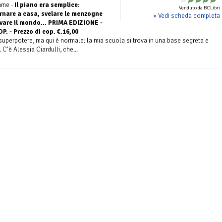
mme -
Il piano era semplice:
Venduto da BCLibri
ornare a casa, svelare le menzogne
» Vedi scheda completa
lvare il mondo... PRIMA EDIZIONE -
 - Prezzo di cop. €.16,00
uperpotere, ma qui è normale: la mia scuola si trova in una base segreta e
. C'è Alessia Ciardulli, che...