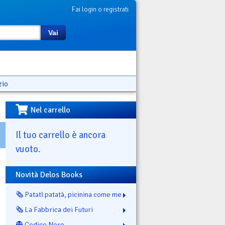
Fai login o registrati
Vai
zio
Nel carrello
Il tuo carrello è ancora
vuoto.
Novità Delos Books
🗞️ Patatì patatà, picinina come me
🗞️ La Fabbrica dei Futuri
👻 Codice Nero