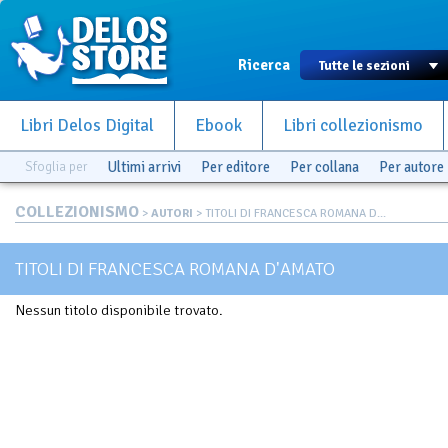
Ricerca
Libri Delos Digital
Ebook
Libri collezionismo
Sfoglia per
Ultimi arrivi
Per editore
Per collana
Per autore
COLLEZIONISMO
>
AUTORI
> TITOLI DI FRANCESCA ROMANA D...
TITOLI DI FRANCESCA ROMANA D'AMATO
Nessun titolo disponibile trovato.