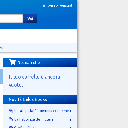
Fai login o registrati
Vai
zio
Nel carrello
Il tuo carrello è ancora
vuoto.
Novità Delos Books
🗞️ Patatì patatà, picinina come me
🗞️ La Fabbrica dei Futuri
👻 Codice Nero