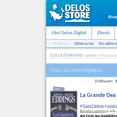
Rice
Libri Delos Digital
Ebook
Sfoglia per
Ultimi arrivi
Per editore
COLLEZIONISMO
>
AUTORI
> TITOLI DI L
TITOLI DI LEIGH EDDINGS
Ordina per:
d
LIBRI
La Grande Dea 
di
David Eddings
e
Leigh 
Narrativa sperling
n. 474 
del Ciclo ma leggibilis