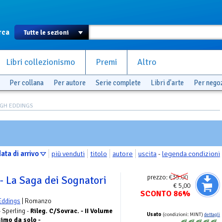
rca
Libri collezionismo
Premi
Altro
Per collana
Per autore
Serie complete
Libri d'arte
Per nego
EIGH EDDINGS
ata di arrivo
più venduti
titolo
autore
uscita
-
legenda condizioni
prezzo:
€35.00
- La Saga dei Sognatori
€ 5,00
SCONTO 86%
Eddings
| Romanzo
- Sperling -
Rileg. C/Sovrac. - II Volume
Usato
(condizioni: MINT)
dettagli
simo da solo -