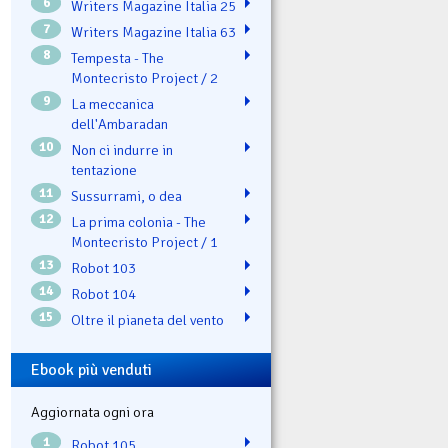
6
Writers Magazine Italia 25
7
Writers Magazine Italia 63
8
Tempesta - The
Montecristo Project / 2
9
La meccanica
dell'Ambaradan
10
Non ci indurre in
tentazione
11
Sussurrami, o dea
12
La prima colonia - The
Montecristo Project / 1
13
Robot 103
14
Robot 104
15
Oltre il pianeta del vento
Ebook più venduti
Aggiornata ogni ora
1
Robot 105