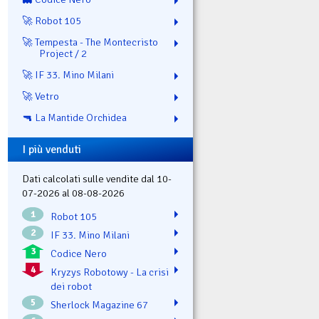
🚀 Robot 105
🚀 Tempesta - The Montecristo
Project / 2
🚀 IF 33. Mino Milani
🚀 Vetro
🔫 La Mantide Orchidea
I più venduti
Dati calcolati sulle vendite dal 10-
07-2026 al 08-08-2026
1
Robot 105
2
IF 33. Mino Milani
3
Codice Nero
4
Kryzys Robotowy - La crisi
dei robot
5
Sherlock Magazine 67