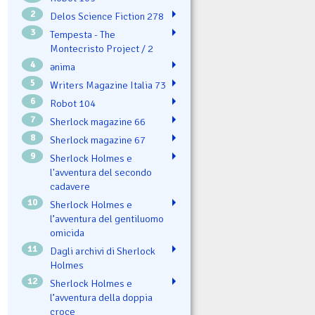
2
Delos Science Fiction 278
3
Tempesta - The
Montecristo Project / 2
4
ənima
5
Writers Magazine Italia 73
6
Robot 104
7
Sherlock magazine 66
8
Sherlock magazine 67
9
Sherlock Holmes e
l'avventura del secondo
cadavere
10
Sherlock Holmes e
l’avventura del gentiluomo
omicida
11
Dagli archivi di Sherlock
Holmes
12
Sherlock Holmes e
l’avventura della doppia
croce