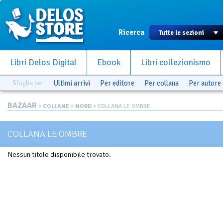
Ricerca
Libri Delos Digital
Ebook
Libri collezionismo
Sfoglia per
Ultimi arrivi
Per editore
Per collana
Per autore
BAZAAR
>
COLLANE
>
NORD
> COLLANA LE OMBRE
COLLANA LE OMBRE
Nessun titolo disponibile trovato.