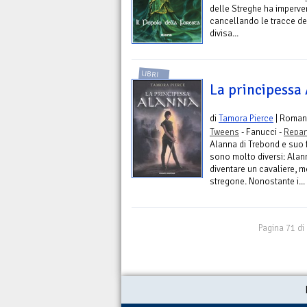
delle Streghe ha imperv
cancellando le tracce del
divisa...
LIBRI
La principessa
di
Tamora Pierce
| Roman
Tweens
- Fanucci -
Repar
Alanna di Trebond e suo 
sono molto diversi: Ala
diventare un cavaliere, 
stregone. Nonostante i...
Pagina 71 di