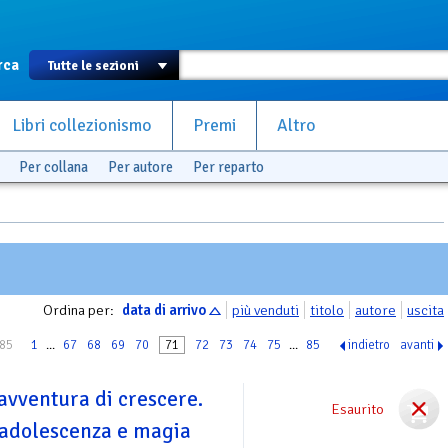
rca
Libri collezionismo
Premi
Altro
Per collana
Per autore
Per reparto
Ordina per:
data di arrivo
più venduti
titolo
autore
uscita
 85
1
...
67
68
69
70
71
72
73
74
75
...
85
indietro
avanti
'avventura di crescere.
Esaurito
l'adolescenza e magia