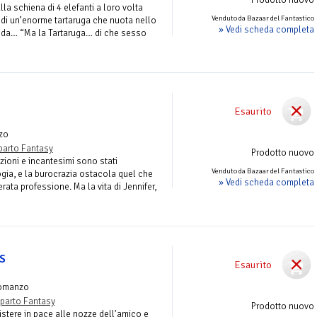
a schiena di 4 elefanti a loro volta
Venduto da Bazaar del Fantastico
 di un’enorme tartaruga che nuota nello
» Vedi scheda completa
da… “Ma la Tartaruga… di che sesso
Esaurito
zo
parto Fantasy
Prodotto nuovo
ozioni e incantesimi sono stati
Venduto da Bazaar del Fantastico
ogia, e la burocrazia ostacola quel che
» Vedi scheda completa
rata professione. Ma la vita di Jennifer,
s
Esaurito
omanzo
parto Fantasy
Prodotto nuovo
stere in pace alle nozze dell'amico e