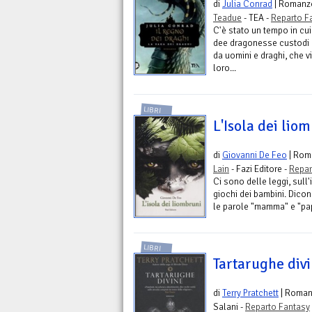
di
Julia Conrad
| Romanz
Teadue
- TEA -
Reparto F
C'è stato un tempo in cui
dee dragonesse custodi d
da uomini e draghi, che 
loro...
LIBRI
L'Isola dei lio
di
Giovanni De Feo
| Rom
Lain
- Fazi Editore -
Repar
Ci sono delle leggi, sull'
giochi dei bambini. Dicon
le parole "mamma" e "papà
LIBRI
Tartarughe div
di
Terry Pratchett
| Roma
Salani -
Reparto Fantasy