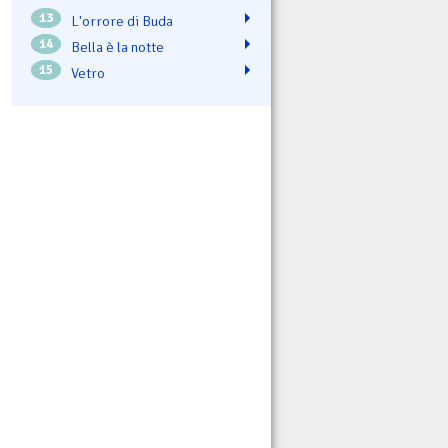
13
L'orrore di Buda
14
Bella è la notte
15
Vetro