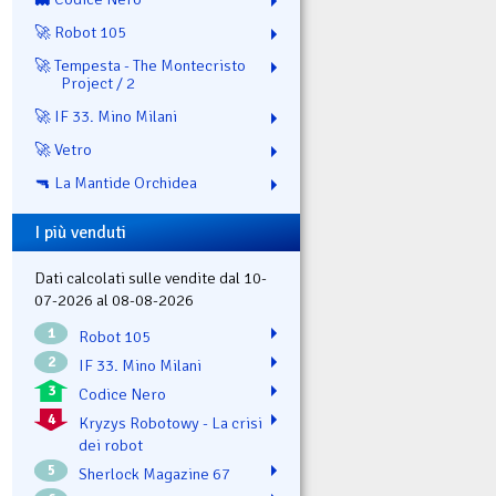
🚀 Robot 105
🚀 Tempesta - The Montecristo
Project / 2
🚀 IF 33. Mino Milani
🚀 Vetro
🔫 La Mantide Orchidea
I più venduti
Dati calcolati sulle vendite dal 10-
07-2026 al 08-08-2026
1
Robot 105
2
IF 33. Mino Milani
3
Codice Nero
4
Kryzys Robotowy - La crisi
dei robot
5
Sherlock Magazine 67