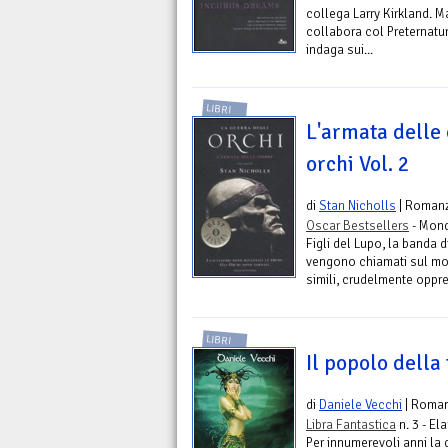
collega Larry Kirkland. M
collabora col Preternatur
indaga sui...
LIBRI
L'armata delle
orchi Vol. 2
di
Stan Nicholls
| Roman
Oscar Bestsellers
- Mond
Figli del Lupo, la banda d
vengono chiamati sul mon
simili, crudelmente oppre
LIBRI
Il popolo della
di
Daniele Vecchi
| Roma
Libra Fantastica
n. 3 - Ela
Per innumerevoli anni la 