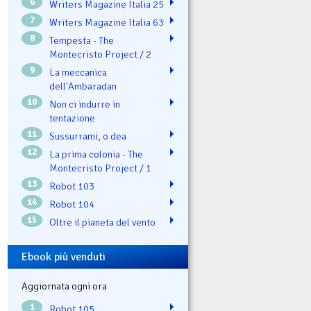
6
Writers Magazine Italia 25
7
Writers Magazine Italia 63
8
Tempesta - The
Montecristo Project / 2
9
La meccanica
dell'Ambaradan
10
Non ci indurre in
tentazione
11
Sussurrami, o dea
12
La prima colonia - The
Montecristo Project / 1
13
Robot 103
14
Robot 104
15
Oltre il pianeta del vento
Ebook più venduti
Aggiornata ogni ora
1
Robot 105