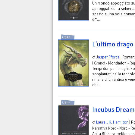
Un mondo appoggiato sull
appoggiati sulla schiena
spazio e una sola doman
è?”...
LIBRI
L'ultimo drago
di
Jasper Fforde
| Roman
I Grandi
- Mondadori -
Re
Tempi duri per i maghi! P
soppiantati dalla tecnol
rimane di un’antica e vene
che...
LIBRI
Incubus Dream
di
Laurell K. Hamilton
| R
Narrativa Nord
- Nord -
Re
Anita Blake vorrebbe assi