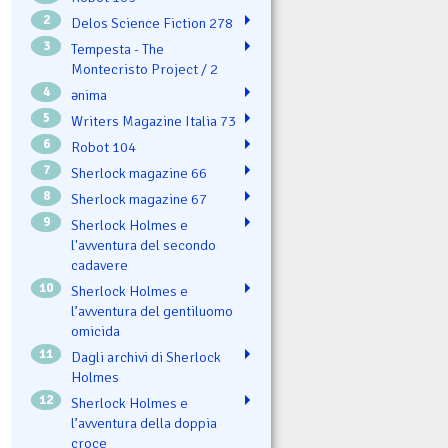
2
Delos Science Fiction 278
3
Tempesta - The
Montecristo Project / 2
4
ənima
5
Writers Magazine Italia 73
6
Robot 104
7
Sherlock magazine 66
8
Sherlock magazine 67
9
Sherlock Holmes e
l'avventura del secondo
cadavere
10
Sherlock Holmes e
l’avventura del gentiluomo
omicida
11
Dagli archivi di Sherlock
Holmes
12
Sherlock Holmes e
l’avventura della doppia
croce