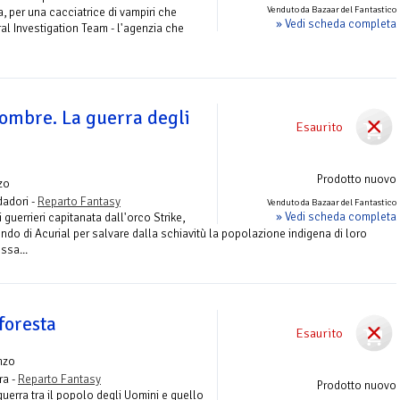
Venduto da Bazaar del Fantastico
a, per una cacciatrice di vampiri che
» Vedi scheda completa
al Investigation Team - l'agenzia che
 ombre. La guerra degli
Esaurito
Prodotto nuovo
zo
adori -
Reparto Fantasy
Venduto da Bazaar del Fantastico
» Vedi scheda completa
i guerrieri capitanata dall'orco Strike,
do di Acurial per salvare dalla schiavitù la popolazione indigena di loro
ssa...
 foresta
Esaurito
nzo
ra -
Reparto Fantasy
Prodotto nuovo
guerra tra il popolo degli Uomini e quello