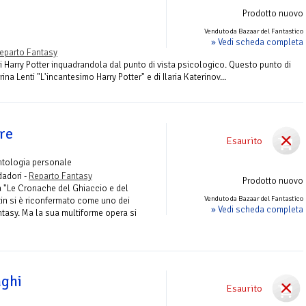
Prodotto nuovo
Venduto da Bazaar del Fantastico
» Vedi scheda completa
eparto Fantasy
 di Harry Potter inquadrandola dal punto di vista psicologico. Questo punto di
rina Lenti "L'incantesimo Harry Potter" e di Ilaria Katerinov...
ere
Esaurito
ntologia personale
adori -
Reparto Fantasy
Prodotto nuovo
a "Le Cronache del Ghiaccio e del
Venduto da Bazaar del Fantastico
in si è riconfermato come uno dei
» Vedi scheda completa
ntasy. Ma la sua multiforme opera si
aghi
Esaurito