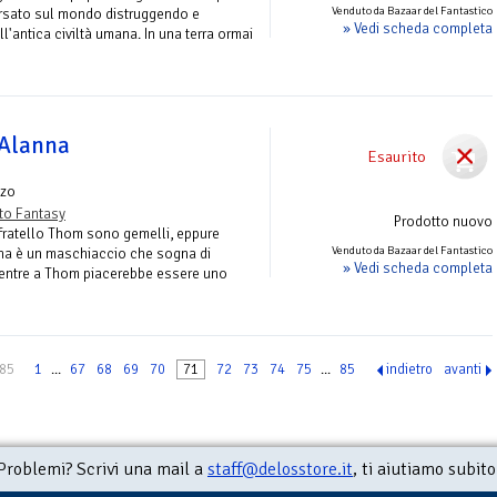
Venduto da Bazaar del Fantastico
ersato sul mondo distruggendo e
» Vedi scheda completa
l'antica civiltà umana. In una terra ormai
 Alanna
Esaurito
zo
to Fantasy
Prodotto nuovo
fratello Thom sono gemelli, eppure
Venduto da Bazaar del Fantastico
nna è un maschiaccio che sogna di
» Vedi scheda completa
mentre a Thom piacerebbe essere uno
 85
1
...
67
68
69
70
71
72
73
74
75
...
85
indietro
avanti
Problemi? Scrivi una mail a
staff@delosstore.it
, ti aiutiamo subito