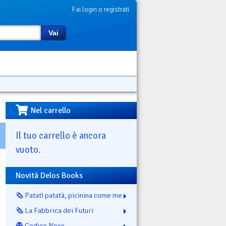
Fai login o registrati
Vai
Nel carrello
Il tuo carrello è ancora
vuoto.
Novità Delos Books
🗞️ Patatì patatà, picinina come me
🗞️ La Fabbrica dei Futuri
👻 Codice Nero