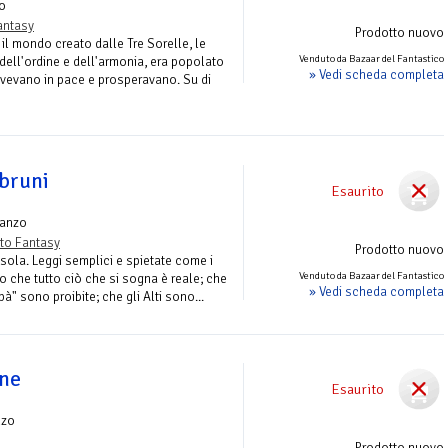
o
antasy
Prodotto nuovo
 il mondo creato dalle Tre Sorelle, le
Venduto da Bazaar del Fantastico
ell'ordine e dell'armonia, era popolato
» Vedi scheda completa
vivevano in pace e prosperavano. Su di
mbruni
Esaurito
anzo
to Fantasy
Prodotto nuovo
isola. Leggi semplici e spietate come i
Venduto da Bazaar del Fantastico
o che tutto ciò che si sogna è reale; che
» Vedi scheda completa
" sono proibite; che gli Alti sono...
ine
Esaurito
nzo
Prodotto nuovo