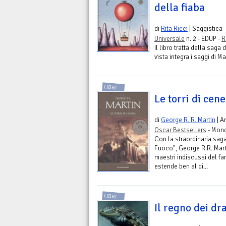
della fiaba
di
Rita Ricci
| Saggistica
Universale
n. 2 - EDUP -
R
Il libro tratta della saga
vista integra i saggi di Ma
LIBRI
Le torri di cen
di
George R. R. Martin
| A
Oscar Bestsellers
- Mond
Con la straordinaria sag
Fuoco", George R.R. Mart
maestri indiscussi del fa
estende ben al di...
LIBRI
Il regno dei dr