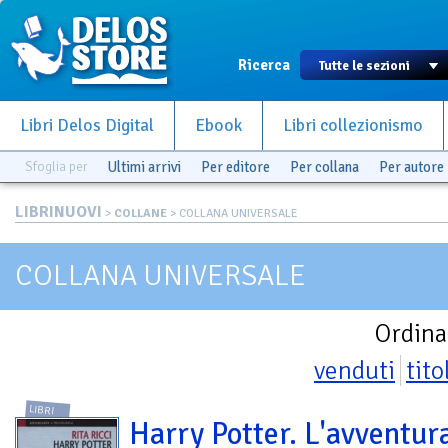
Ricerca
Libri Delos Digital
Ebook
Libri collezionismo
Sfoglia per
Ultimi arrivi
Per editore
Per collana
Per autore
LIBRINUOVI
>
COLLANE
> COLLANA UNIVERSALE
COLLANA UNIVERSALE
Ordina
venduti
tito
LIBRI
Harry Potter. L'avventura