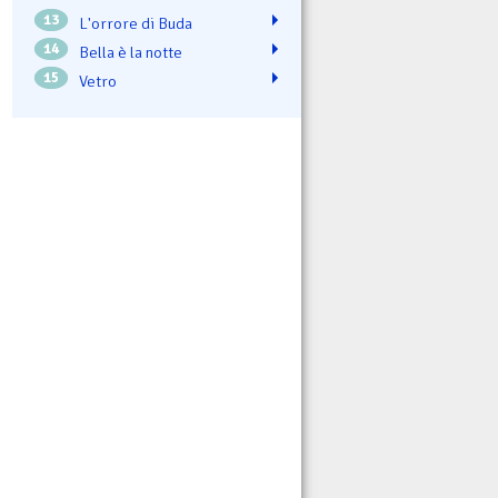
13
L'orrore di Buda
14
Bella è la notte
15
Vetro