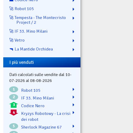
🚀 Robot 105
🚀 Tempesta - The Montecristo
Project / 2
🚀 IF 33. Mino Milani
🚀 Vetro
🔫 La Mantide Orchidea
I più venduti
Dati calcolati sulle vendite dal 10-
07-2026 al 08-08-2026
1
Robot 105
2
IF 33. Mino Milani
3
Codice Nero
4
Kryzys Robotowy - La crisi
dei robot
5
Sherlock Magazine 67