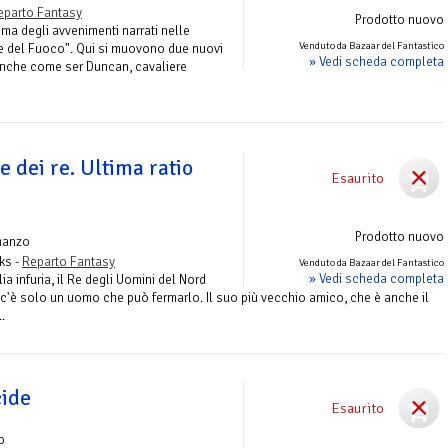
eparto Fantasy
Prodotto nuovo
ma degli avvenimenti narrati nelle
Venduto da Bazaar del Fantastico
e del Fuoco". Qui si muovono due nuovi
» Vedi scheda completa
anche come ser Duncan, cavaliere
e dei re. Ultima ratio
Esaurito
Prodotto nuovo
manzo
ks -
Reparto Fantasy
Venduto da Bazaar del Fantastico
» Vedi scheda completa
lia infuria, il Re degli Uomini del Nord
c'è solo un uomo che può fermarlo. Il suo più vecchio amico, che è anche il
.
cide
Esaurito
o