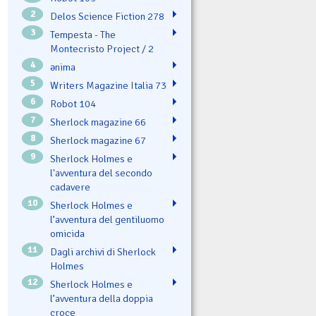
2
Delos Science Fiction 278
3
Tempesta - The
Montecristo Project / 2
4
ənima
5
Writers Magazine Italia 73
6
Robot 104
7
Sherlock magazine 66
8
Sherlock magazine 67
9
Sherlock Holmes e
l'avventura del secondo
cadavere
10
Sherlock Holmes e
l’avventura del gentiluomo
omicida
11
Dagli archivi di Sherlock
Holmes
12
Sherlock Holmes e
l’avventura della doppia
croce