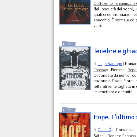
Collezione Immaginario 
Nell'oscurità dei sogni, 
quali ci confrontiamo nel
specchio. È normale colpi
vetro...
LIBRI
Tenebre e ghia
di
Leigh Bardugo
| Roma
Freeway
- Piemme -
Repar
Circondata da nemici, qu
nazione di Ravka è ora un 
letteralmente tagliato in
impenetrabile oscurità,...
LIBRI
Hope. L'ultimo 
di
Cailín Óg
| Romanzo
Salani -
Reparto Fantasy