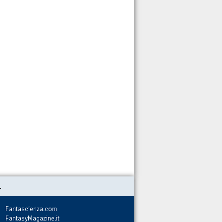
.
Fantascienza.com
FantasyMagazine.it