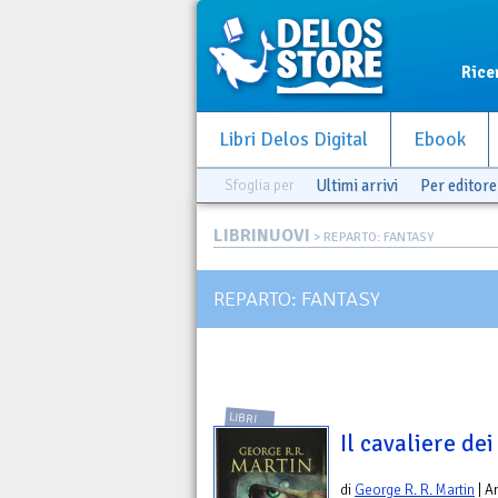
Rice
Libri Delos Digital
Ebook
Sfoglia per
Ultimi arrivi
Per editore
LIBRINUOVI
> REPARTO: FANTASY
REPARTO: FANTASY
LIBRI
Il cavaliere de
di
George R. R. Martin
| A