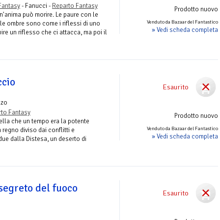
Fantasy
- Fanucci -
Reparto Fantasy
Prodotto nuovo
un'anima può morire. Le paure con le
Venduto da Bazaar del Fantastico
le ombre sono come i riflessi di uno
» Vedi scheda completa
re un riflesso che ci attacca, ma poi il
ccio
Esaurito
nzo
to Fantasy
Prodotto nuovo
ella che un tempo era la potente
Venduto da Bazaar del Fantastico
regno diviso dai conflitti e
» Vedi scheda completa
 due dalla Distesa, un deserto di
segreto del fuoco
Esaurito