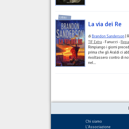
LIBRI
La via dei Re
di
Brandon Sanderson
| 
TIF Extra
- Fanucci -
Repa
Rimpiango i giorni prece
prima che gli Araldi ci a
rivoltassero contro di no
nel...
Chi siamo
L'Associazione