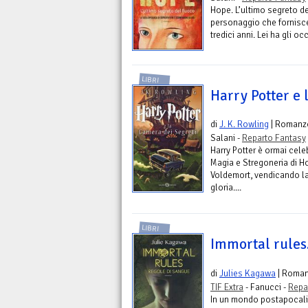
Hope. L’ultimo segreto de
personaggio che fornisce i
tredici anni. Lei ha gli oc
LIBRI
Harry Potter e 
di
J. K. Rowling
| Romanz
Salani -
Reparto Fantasy
Harry Potter è ormai cele
Magia e Stregoneria di Hog
Voldemort, vendicando la
gloria....
LIBRI
Immortal rules
di
Julies Kagawa
| Roma
TIF Extra
- Fanucci -
Repa
In un mondo postapocalit