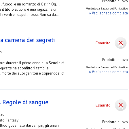
Prodotto nuovo
l fuoco, è un romanzo di Cailín Óg. Il
Venduto da Bazaar del Fantastico
l titolo al libro è una ragazzina di
» Vedi scheda completa
chi verdi e i capelli rossi. Non sa da...
la camera dei segreti
Esaurito
o
Prodotto nuovo
bre: durante il primo anno alla Scuola di
Venduto da Bazaar del Fantastico
warts ha sconfitto il terribile
» Vedi scheda completa
 morte dei suoi genitori e coprendosi di
. Regole di sangue
Esaurito
nzo
rto Fantasy
Prodotto nuovo
tico governato dai vampiri, gli umani