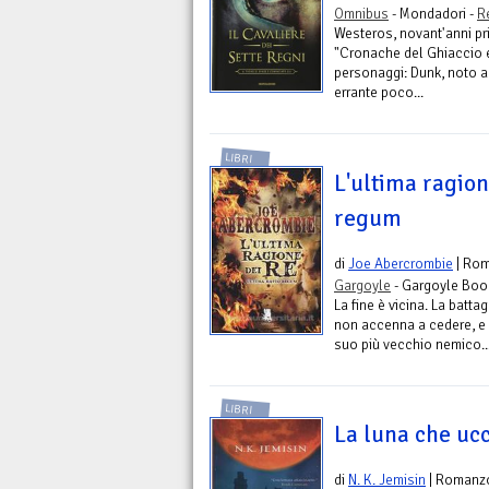
Omnibus
- Mondadori -
R
Westeros, novant'anni pri
"Cronache del Ghiaccio 
personaggi: Dunk, noto 
errante poco...
LIBRI
L'ultima ragion
regum
di
Joe Abercrombie
| Ro
Gargoyle
- Gargoyle Boo
La fine è vicina. La battag
non accenna a cedere, e 
suo più vecchio nemico...
LIBRI
La luna che uc
di
N. K. Jemisin
| Romanz