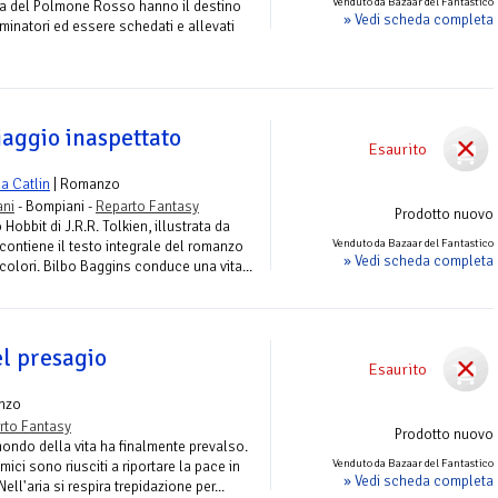
Venduto da Bazaar del Fantastico
ia del Polmone Rosso hanno il destino
» Vedi scheda completa
minatori ed essere schedati e allevati
iaggio inaspettato
Esaurito
a Catlin
| Romanzo
ani
- Bompiani -
Reparto Fantasy
Prodotto nuovo
obbit di J.R.R. Tolkien, illustrata da
Venduto da Bazaar del Fantastico
contiene il testo integrale del romanzo
» Vedi scheda completa
 colori. Bilbo Baggins conduce una vita...
l presagio
Esaurito
nzo
rto Fantasy
Prodotto nuovo
 mondo della vita ha finalmente prevalso.
Venduto da Bazaar del Fantastico
mici sono riusciti a riportare la pace in
» Vedi scheda completa
ell'aria si respira trepidazione per...