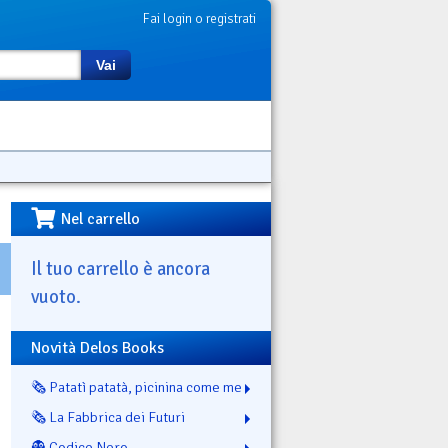
Fai login o registrati
Vai
Nel carrello
Il tuo carrello è ancora
vuoto.
Novità Delos Books
🗞️ Patatì patatà, picinina come me
🗞️ La Fabbrica dei Futuri
👻 Codice Nero