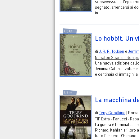
sopravvissuti all’epidem
segnato: arrendersi ai do
in...
LIBRI
Lo hobbit. Un v
di
J. R. R. Tolkien
e
Jemim
Narratori Stranieri Bompi
Una nuova edizione dello H
Jemima Catlin. Il volume 
e centinaia di immagini a
LIBRI
La macchina de
di
Terry Goodkind
| Roma
TIF Extra
- Fanucci -
Repa
La guerra è terminata. Il
Richard, Kahlan e i loro a
tutto l'Impero D'Hariano. N