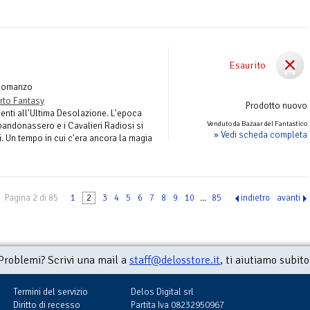
Esaurito
Romanzo
rto Fantasy
Prodotto nuovo
denti all'Ultima Desolazione. L'epoca
Venduto da Bazaar del Fantastico
bbandonassero e i Cavalieri Radiosi si
» Vedi scheda completa
i. Un tempo in cui c'era ancora la magia
Pagina 2 di 85
1
2
3
4
5
6
7
8
9
10
...
85
indietro
avanti
Problemi? Scrivi una mail a
staff@delosstore.it
, ti aiutiamo subito
Termini del servizio
Delos Digital srl
Diritto di recesso
Partita Iva 08232950967