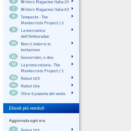
6
Writers Magazine Italia 25
7
Writers Magazine Italia 63
8
Tempesta - The
Montecristo Project / 2
9
La meccanica
dell'Ambaradan
10
Non ci indurre in
tentazione
11
Sussurrami, o dea
12
La prima colonia - The
Montecristo Project / 1
13
Robot 103
14
Robot 104
15
Oltre il pianeta del vento
Ebook più venduti
Aggiornata ogni ora
1
Robot 105