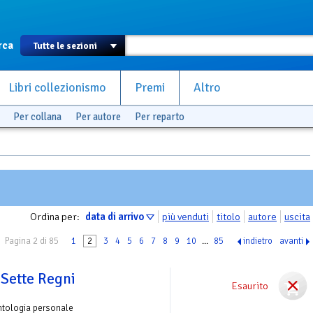
rca
Libri collezionismo
Premi
Altro
Per collana
Per autore
Per reparto
Ordina per:
data di arrivo
più venduti
titolo
autore
uscita
Pagina 2 di 85
1
2
3
4
5
6
7
8
9
10
...
85
indietro
avanti
i Sette Regni
Esaurito
ntologia personale