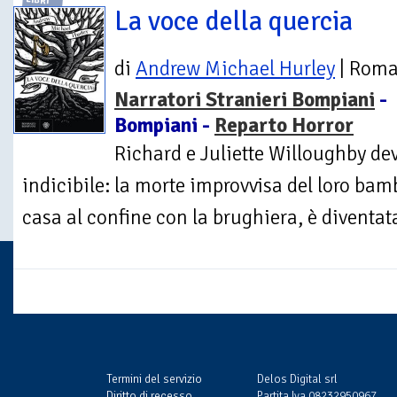
LIBRI
La voce della quercia
di
Andrew Michael Hurley
| Rom
Narratori Stranieri Bompiani
-
Bompiani -
Reparto Horror
Richard e Juliette Willoughby dev
indicibile: la morte improvvisa del loro bamb
casa al confine con la brughiera, è diventata
Termini del servizio
Delos Digital srl
Diritto di recesso
Partita Iva 08232950967