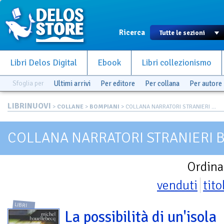
Ricerca
Libri Delos Digital
Ebook
Libri collezionismo
Sfoglia per
Ultimi arrivi
Per editore
Per collana
Per autore
LIBRINUOVI
>
COLLANE
>
BOMPIANI
> COLLANA NARRATORI STRANIERI ...
COLLANA NARRATORI STRANIERI 
Ordina
venduti
tito
LIBRI
La possibilità di un'isola