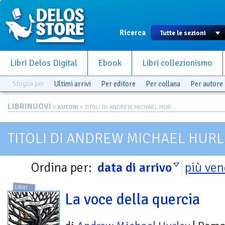
Ricerca
Libri Delos Digital
Ebook
Libri collezionismo
Sfoglia per
Ultimi arrivi
Per editore
Per collana
Per autore
LIBRINUOVI
>
AUTORI
> TITOLI DI ANDREW MICHAEL HUR...
TITOLI DI ANDREW MICHAEL HURL
Ordina per:
data di arrivo
più ven
LIBRI
La voce della quercia