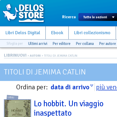
Ricerca
Libri Delos Digital
Ebook
Libri collezionismo
Sfoglia per
Ultimi arrivi
Per editore
Per collana
Per autore
LIBRINUOVI
>
AUTORI
> TITOLI DI JEMIMA CATLIN
TITOLI DI JEMIMA CATLIN
Ordina per:
data di arrivo
più ven
LIBRI
Lo hobbit. Un viaggio
inaspettato