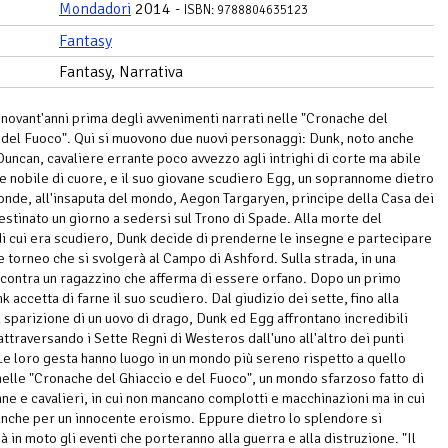
Mondadori
2014 -
ISBN: 9788804635123
Fantasy
Fantasy, Narrativa
novant'anni prima degli avvenimenti narrati nelle "Cronache del
 del Fuoco". Qui si muovono due nuovi personaggi: Dunk, noto anche
uncan, cavaliere errante poco avvezzo agli intrighi di corte ma abile
a e nobile di cuore, e il suo giovane scudiero Egg, un soprannome dietro
conde, all'insaputa del mondo, Aegon Targaryen, principe della Casa dei
estinato un giorno a sedersi sul Trono di Spade. Alla morte del
di cui era scudiero, Dunk decide di prenderne le insegne e partecipare
e torneo che si svolgerà al Campo di Ashford. Sulla strada, in una
ncontra un ragazzino che afferma di essere orfano. Dopo un primo
nk accetta di farne il suo scudiero. Dal giudizio dei sette, fino alla
 sparizione di un uovo di drago, Dunk ed Egg affrontano incredibili
attraversando i Sette Regni di Westeros dall'uno all'altro dei punti
 Le loro gesta hanno luogo in un mondo più sereno rispetto a quello
nelle "Cronache del Ghiaccio e del Fuoco", un mondo sfarzoso fatto di
nne e cavalieri, in cui non mancano complotti e macchinazioni ma in cui
anche per un innocente eroismo. Eppure dietro lo splendore si
 in moto gli eventi che porteranno alla guerra e alla distruzione. "Il