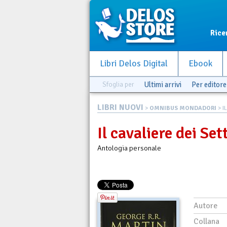
Rice
Libri Delos Digital
Ebook
Sfoglia per
Ultimi arrivi
Per editore
LIBRI NUOVI
>
OMNIBUS MONDADORI
> I
Il cavaliere dei Se
Antologia personale
Autore
Collana