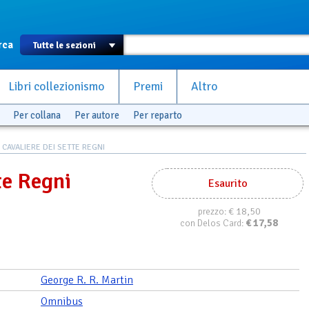
rca
Libri collezionismo
Premi
Altro
Per collana
Per autore
Per reparto
L CAVALIERE DEI SETTE REGNI
tte Regni
Esaurito
€ 18,50
prezzo:
€
17,58
con Delos Card:
George R. R. Martin
Omnibus