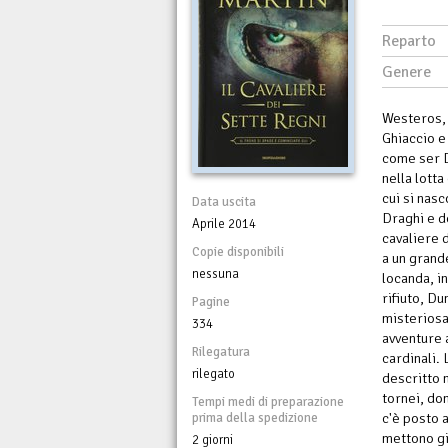
Reparto
Genere
Westeros, 
Ghiaccio e
come ser D
nella lott
cui si nas
Data uscita
Draghi e d
Aprile 2014
cavaliere 
Copie disponibili
a un grand
nessuna
locanda, i
rifiuto, Du
Pagine
misteriosa
334
avventure 
Rilegatura
cardinali.
rilegato
descritto 
tornei, do
Tempi medi di preparazione
c'è posto 
prima della spedizione
mettono già
2 giorni