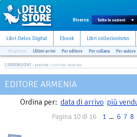
Ricerca
Libri Delos Digital
Ebook
Libri collezionismo
Sfoglia per
Ultimi arrivi
Per editore
Per collana
Per autore
LIBRINUOVI
>
EDITORI
> EDITORE ARMENIA
EDITORE ARMENIA
Ordina per:
data di arrivo
più vend
Pagina 10 di 16
1
...
6
7
8