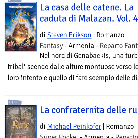
LIBRI
La casa delle catene. La
caduta di Malazan. Vol. 
di
Steven Erikson
| Romanzo
Fantasy
- Armenia -
Reparto Fant
Nel nord di Genabackis, una turba
tribali scende dalle alture montuose verso le
loro intento e quello di fare scempio delle di
LIBRI
La confraternita delle r
di
Michael Peinkofer
| Romanzo
Super Pocket
- Armenia -
Repart