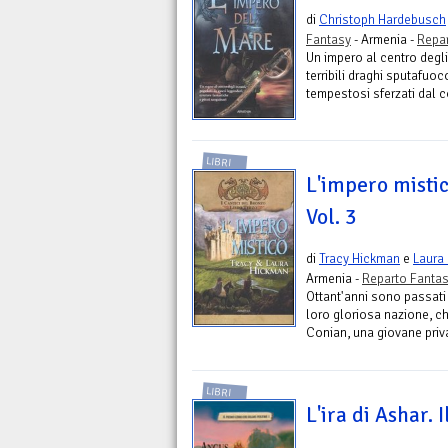
di
Christoph Hardebusch
Fantasy
- Armenia -
Repar
Un impero al centro degli
terribili draghi sputafuo
tempestosi sferzati dal co
LIBRI
L'impero mistico
Vol. 3
di
Tracy Hickman
e
Laura
Armenia -
Reparto Fanta
Ottant'anni sono passati 
loro gloriosa nazione, c
Conian, una giovane priva 
LIBRI
L'ira di Ashar. I