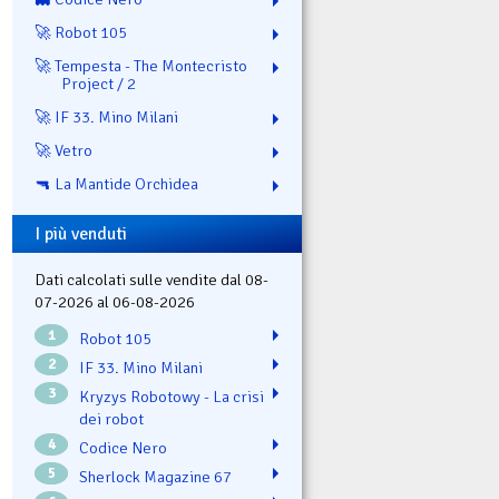
🚀 Robot 105
🚀 Tempesta - The Montecristo
Project / 2
🚀 IF 33. Mino Milani
🚀 Vetro
🔫 La Mantide Orchidea
I più venduti
Dati calcolati sulle vendite dal 08-
07-2026 al 06-08-2026
1
Robot 105
2
IF 33. Mino Milani
3
Kryzys Robotowy - La crisi
dei robot
4
Codice Nero
5
Sherlock Magazine 67