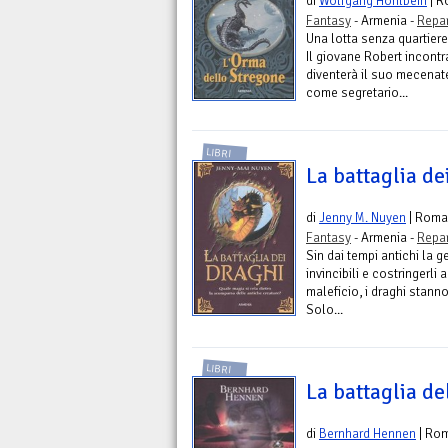
di
Wolfgang Hohlbein
| R
Fantasy
- Armenia -
Repar
Una lotta senza quartiere
Il giovane Robert incontr
diventerà il suo mecenat
come segretario...
LIBRI
La battaglia de
di
Jenny M. Nuyen
| Roma
Fantasy
- Armenia -
Repar
Sin dai tempi antichi la 
invincibili e costringerli
maleficio, i draghi sta
Solo...
LIBRI
La battaglia de
di
Bernhard Hennen
| Ro