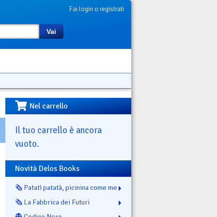
Fai login o registrati
Vai
Nel carrello
Il tuo carrello è ancora
vuoto.
Novità Delos Books
🗞️ Patatì patatà, picinina come me
🗞️ La Fabbrica dei Futuri
👻 Codice Nero