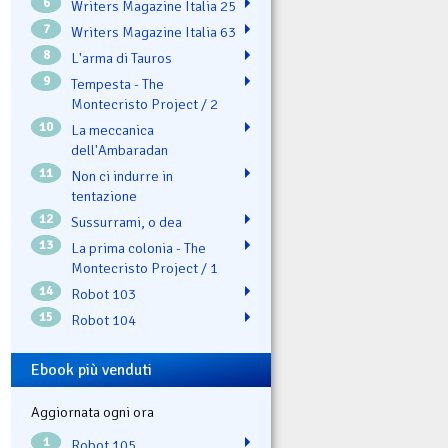
6
Writers Magazine Italia 25
7
Writers Magazine Italia 63
8
L'arma di Tauros
9
Tempesta - The
Montecristo Project / 2
10
La meccanica
dell'Ambaradan
11
Non ci indurre in
tentazione
12
Sussurrami, o dea
13
La prima colonia - The
Montecristo Project / 1
14
Robot 103
15
Robot 104
Ebook più venduti
Aggiornata ogni ora
1
Robot 105