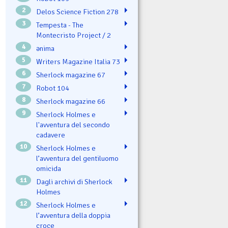
2
Delos Science Fiction 278
3
Tempesta - The
Montecristo Project / 2
4
ənima
5
Writers Magazine Italia 73
6
Sherlock magazine 67
7
Robot 104
8
Sherlock magazine 66
9
Sherlock Holmes e
l'avventura del secondo
cadavere
10
Sherlock Holmes e
l’avventura del gentiluomo
omicida
11
Dagli archivi di Sherlock
Holmes
12
Sherlock Holmes e
l’avventura della doppia
croce