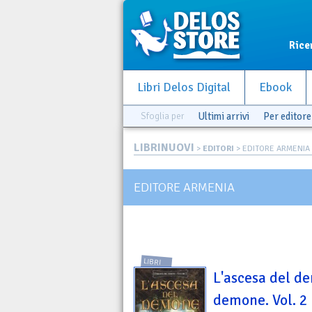
Rice
Libri Delos Digital
Ebook
Sfoglia per
Ultimi arrivi
Per editore
LIBRINUOVI
>
EDITORI
> EDITORE ARMENIA
EDITORE ARMENIA
LIBRI
L'ascesa del de
demone. Vol. 2