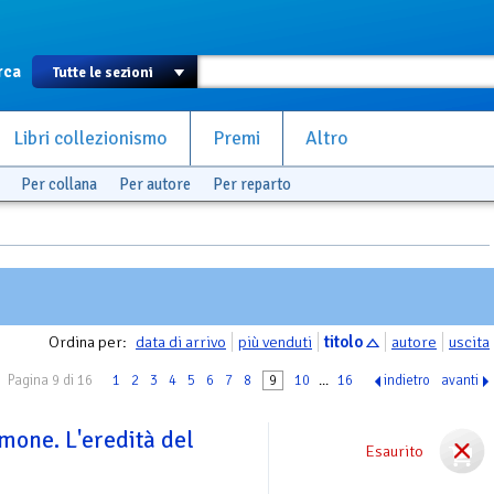
rca
Libri collezionismo
Premi
Altro
Per collana
Per autore
Per reparto
Ordina per:
data di arrivo
più venduti
titolo
autore
uscita
Pagina 9 di 16
1
2
3
4
5
6
7
8
9
10
...
16
indietro
avanti
mone. L'eredità del
Esaurito