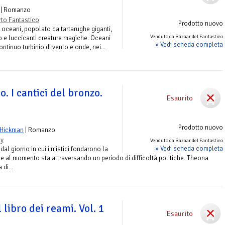
| Romanzo
to Fantastico
Prodotto nuovo
 oceani, popolato da tartarughe giganti,
Venduto da Bazaar del Fantastico
co e luccicanti creature magiche. Oceani
» Vedi scheda completa
ntinuo turbinio di vento e onde, nei...
. I cantici del bronzo.
Esaurito
Prodotto nuovo
 Hickman
| Romanzo
sy
Venduto da Bazaar del Fantastico
» Vedi scheda completa
dal giorno in cui i mistici fondarono la
he al momento sta attraversando un periodo di difficoltà politiche. Theona
di...
l libro dei reami. Vol. 1
Esaurito