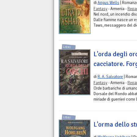
di
Angus Wells
| Romanz
Fantasy
- Armenia -
Repar
Nel nord, un incendio di
Dalle fiamme nasce un ess
Taws, messaggero del dio 
LIBRI
L'orda degli or
cacciatore. For
di
R. A. Salvatore
| Roma
Fantasy
- Armenia -
Repar
Orde barbariche di umano
Dorsale del Mondo abbatt
miriade di guerrieri corre l
LIBRI
L'orma dello s