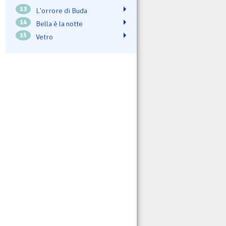
13
L'orrore di Buda
14
Bella è la notte
15
Vetro