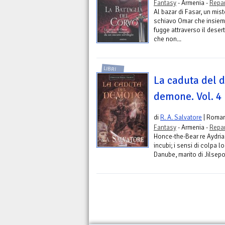
Fantasy
- Armenia -
Repar
Al bazar di Fasar, un mis
schiavo Omar che insieme
fugge attraverso il dese
che non...
LIBRI
La caduta del 
demone. Vol. 4
di
R. A. Salvatore
| Roma
Fantasy
- Armenia -
Repar
Honce-the-Bear re Aydria
incubi; i sensi di colpa 
Danube, marito di Jilsepon