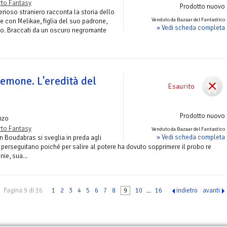
to Fantasy
Prodotto nuovo
terioso straniero racconta la storia dello
Venduto da Bazaar del Fantastico
 con Melikae, figlia del suo padrone,
» Vedi scheda completa
rto. Braccati da un oscuro negromante
demone. L'eredità del
Esaurito
Prodotto nuovo
nzo
to Fantasy
Venduto da Bazaar del Fantastico
» Vedi scheda completa
n Boudabras si sveglia in preda agli
lo perseguitano poiché per salire al potere ha dovuto sopprimere il probo re
ie, sua...
Pagina 9 di 16
1
2
3
4
5
6
7
8
9
10
...
16
indietro
avanti