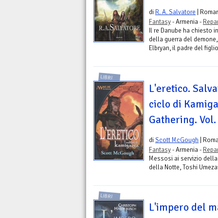
di
R. A. Salvatore
| Roma
Fantasy
- Armenia -
Repar
Il re Danube ha chiesto 
della guerra del demone
Elbryan, il padre del figli
LIBRI
L'eretico. Salv
ciclo di Kamig
Gathering. Vol.
di
Scott McGough
| Rom
Fantasy
- Armenia -
Repar
Messosi ai servizio della
della Notte, Toshi Umezaw
LIBRI
L'impero del m