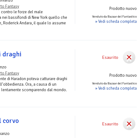
omanzo
to Fantasy
Prodotto nuovo
 contro le forze del male
Venduto da Bazaar del Fantastico
a nei bassifondi di New York quello che
» Vedi scheda completa
e, Roderick Andara, il quale lo assume
i draghi
Esaurito
nzo
to Fantasy
Prodotto nuovo
gente di Haradon poteva catturare draghi
Venduto da Bazaar del Fantastico
 all’obbedienza. Ora, a causa di un
» Vedi scheda completa
nno lentamente scomparendo dal mondo.
l corvo
Esaurito
manzo