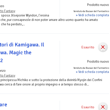
Prodotto nuovo
nzo
to Fantasy
Venduto da Bazaar del Fantastico
» Vedi scheda completa
in sposa Jilseponie Wyndon, l'eroina
, che, pur consapevole di non poter amare altro uomo quanto ha amato
o che ha perduto,...
atori di Kamigawa. Il
Esaurito
awa. Magic the
 2
Prodotto nuovo
Venduto da Bazaar del Fantastico
anzo
» Vedi scheda completa
to Fantasy
 principessa Michiko e sotto la protezione della divinità Myojin dei Confini
a cerca di fare onore al proprio impegno e ai tempo stesso di...
are
Esaurito