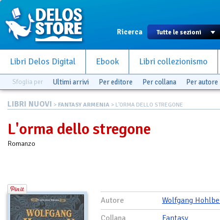
Ricerca
Libri Delos Digital
Ebook
Libri collezionismo
Sfoglia per
Ultimi arrivi
Per editore
Per collana
Per autore
LIBRI NUOVI
>
FANTASY ARMENIA
> L'ORMA DELLO STREGONE
L'orma dello stregone
Romanzo
Autore
Wolfgang Hohlbe
Collana
Fantasy