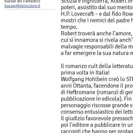
Scozia e Inghilterra, Robert i
Bazaar del Fantastico
bazaar@delosstore.it
poteri, assistito dal suo ment
H.P. Lovecraft – e dal fido Row
mostri che i nemici del padre 
tempo.
Robert troverà anche l’amore,
cui si innamora si rivela anch
malvagie responsabili della m
a far emergere la sua natura 
Il romanzo cult della letteratu
prima volta in Italia!
Wolfgang Hohlbein creò lo ST
anni Ottanta, facendone il pro
di Heftromane (romanzi di gen
pubblicazione in edicola). Fin 
personaggio riscosse grande s
consenso entusiastico dei letto
Il giudizio favorevole presso
poi l’editore a pubblicare in 
racconti che hanno per protag