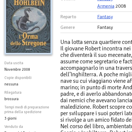
Armenia
2008
Reparto
Fantasy
Genere
Fantasy
Una lotta senza quartiere cont
Il giovane Robert incontra nei
che diventerà il suo mecenate,
assume come segretario e fact
Data uscita
accompagnarlo in una travers
Novembre 2008
dell’Inghilterra. A poche migli
Copie disponibili
nave su cui viaggiano viene af
nessuna
marino; in punto di morte Anda
Rilegatura
padre, e di averlo abbandonato
brossura
dai nemici che avevano lanciat
maledizione. Robert scopre co
Tempi medi di preparazione
prima della spedizione
per sviluppare i suoi poteri lat
3 giorni
si rivolge a un amico fidato de
Nel corso del libro, ambientato
Venduto da