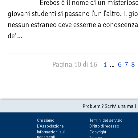
Erebos è il nome di un misterios
giovani studenti si passano l'un l'altro. Il gi
nessun estraneo deve esserne a conoscenza,
dei...
Pagina 10 di 16
1
...
6
7
8
Problemi? Scrivi una mail
Chi siamo
Termini del servizio
L'Associazione
Diritto di recesso
Informazioni sui
Copyright
pagamenti
Privacy