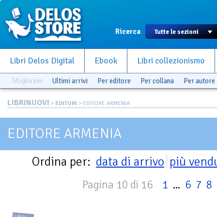
Ricerca
Libri Delos Digital
Ebook
Libri collezionismo
Sfoglia per
Ultimi arrivi
Per editore
Per collana
Per autore
LIBRINUOVI
>
EDITORI
> EDITORE ARMENIA
EDITORE ARMENIA
Ordina per:
data di arrivo
più vend
Pagina 10 di 16
1
...
6
7
8