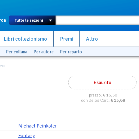
rca
Libri collezionismo
Premi
Altro
Per collana
Per autore
Per reparto
CHI
Esaurito
€ 16,50
prezzo:
€
15,68
con Delos Card:
Michael Peinkofer
Fantasy