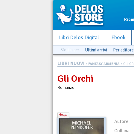
Rice
Libri Delos Digital
Ebook
Sfoglia per
Ultimi arrivi
Per editore
LIBRI NUOVI
>
FANTASY ARMENIA
> GLI OR
Gli Orchi
Romanzo
Autore
Collana