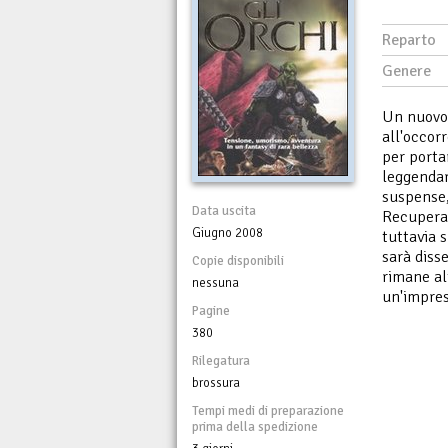
Reparto
Genere
Un nuovo 
all'occor
per porta
leggendar
suspense,
Data uscita
Recuperar
Giugno 2008
tuttavia s
sarà disse
Copie disponibili
rimane al
nessuna
un'impres
Pagine
380
Rilegatura
brossura
Tempi medi di preparazione
prima della spedizione