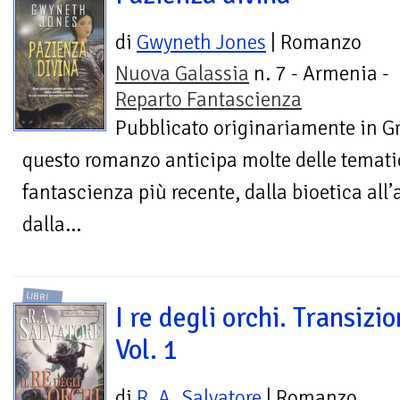
di
Gwyneth Jones
| Romanzo
Nuova Galassia
n. 7 - Armenia -
Reparto Fantascienza
Pubblicato originariamente in G
questo romanzo anticipa molte delle tematic
fantascienza più recente, dalla bioetica all’a
dalla...
LIBRI
I re degli orchi. Transizio
Vol. 1
di
R. A. Salvatore
| Romanzo