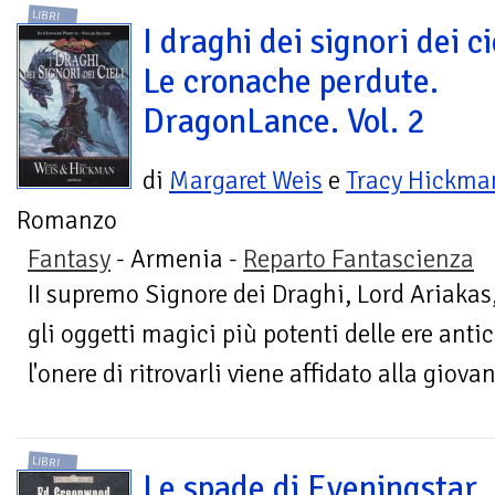
LIBRI
I draghi dei signori dei ci
Le cronache perdute.
DragonLance. Vol. 2
di
Margaret Weis
e
Tracy Hickma
Romanzo
Fantasy
- Armenia -
Reparto Fantascienza
II supremo Signore dei Draghi, Lord Ariakas, 
gli oggetti magici più potenti delle ere antic
l'onere di ritrovarli viene affidato alla giovan
LIBRI
Le spade di Eveningstar. 