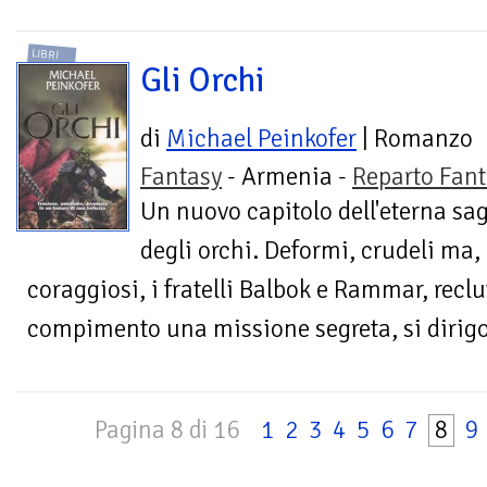
LIBRI
Gli Orchi
di
Michael Peinkofer
| Romanzo
Fantasy
- Armenia -
Reparto Fant
Un nuovo capitolo dell'eterna sa
degli orchi. Deformi, crudeli ma,
coraggiosi, i fratelli Balbok e Rammar, reclu
compimento una missione segreta, si dirigo
Pagina 8 di 16
1
2
3
4
5
6
7
8
9