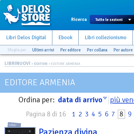
Ricerca
Libri Delos Digital
Ebook
Libri collezionismo
Sfoglia per
Ultimi arrivi
Per editore
Per collana
Per autore
LIBRINUOVI
>
EDITORI
> EDITORE ARMENIA
EDITORE ARMENIA
Ordina per:
data di arrivo
più ven
Pagina 8 di 16
1
2
3
4
5
6
7
8
9
LIBRI
Pazienza divina